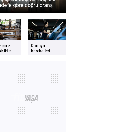
edefe göre doğru branş
 belirlenir?
e core
Kardiyo
irlikte
hareketleri
günlük enerji
lmalıdır?
seviyesini artırır
e dengeli
mı? Daha zinde
t için
hissetmek için
kardiyo önerileri