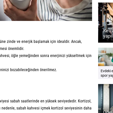
Kettl
yapıl
dest
ne zinde ve enerjik başlamak için idealdir. Ancak,
rehb
mesi önemlidir.
hvesi, öğle yemeğinden sonra enerjinizi yükseltmek için
inizi bozabileceğinden önerilmez.
Evdeki 
spor yap
Pratik e
rehberi
yesi sabah saatlerinde en yüksek seviyededir. Kortizol,
u nedenle, sabah kahvesi içmek kortizol seviyesinin daha
Dövü