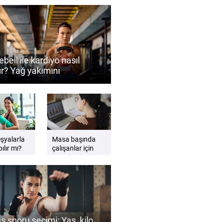
ebell ile kardiyo nasıl
ır? Yağ yakımını
ekleyen antrenman
eri
eşyalarla
Masa başında
ılır mı?
çalışanlar için
gzersiz
etkili sandalye
esnemeleri
ş sporu seçimi: Yaş, kilo