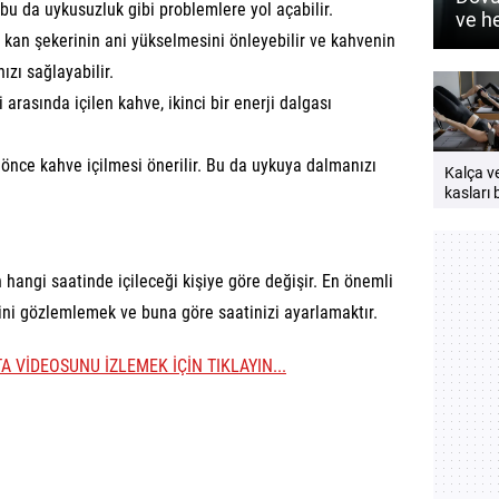
bu da uykusuzluk gibi problemlere yol açabilir.
ve h
kan şekerinin ani yükselmesini önleyebilir ve kahvenin
nasıl
zı sağlayabilir.
arasında içilen kahve, ikinci bir enerji dalgası
nce kahve içilmesi önerilir. Bu da uykuya dalmanızı
Kalça v
kasları b
neden
çalıştırı
Güçlü v
bir vücu
angi saatinde içileceği kişiye göre değişir. En önemli
öneriler
ğini gözlemlemek ve buna göre saatinizi ayarlamaktır.
TA VİDEOSUNU İZLEMEK İÇİN TIKLAYIN...