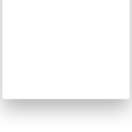
Tohumlar
Susam, chia gibi tohumlar, kalsiyum açısından zengindir.
Salatalara, yoğurda veya smoothie'lere eklenerek tüketilebilir.
Balıklar
Somon, sardalya ve uskumru gibi yağlı balıklar, kalsiyumun yanı
sıra D vitamini de içerir. D vitamini, kalsiyumun vücutta
emilmesine yardımcı olur.
👉🏼 KOLAY KIŞ ÇAYI GELİŞTİRME VİDEOSUNU İZLEMEK İÇİN
TIKLAYIN...