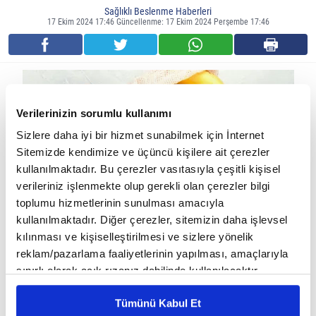
Sağlıklı Beslenme Haberleri
17 Ekim 2024 17:46 Güncellenme: 17 Ekim 2024 Perşembe 17:46
Verilerinizin sorumlu kullanımı
Sizlere daha iyi bir hizmet sunabilmek için İnternet
Sitemizde kendimize ve üçüncü kişilere ait çerezler
kullanılmaktadır. Bu çerezler vasıtasıyla çeşitli kişisel
verileriniz işlenmekte olup gerekli olan çerezler bilgi
toplumu hizmetlerinin sunulması amacıyla
kullanılmaktadır. Diğer çerezler, sitemizin daha işlevsel
kılınması ve kişiselleştirilmesi ve sizlere yönelik
Süt ve Süt Ürünleri
reklam/pazarlama faaliyetlerinin yapılması, amaçlarıyla
Süt, yoğurt ve peynir gibi süt ürünleri, kalsiyumun en iyi doğal
sınırlı olarak açık rızanız dahilinde kullanılacaktır.
Çerezlere ilişkin tercihlerinizi çerez paneli vasıtasıyla
kaynakları arasında yer alır. Özellikle yağsız veya az yağlı süt
Tümünü Kabul Et
belirleyebilirsiniz. Çerezlere ilişkin detaylı bilgi için
ürünleri tercih edilmelidir.