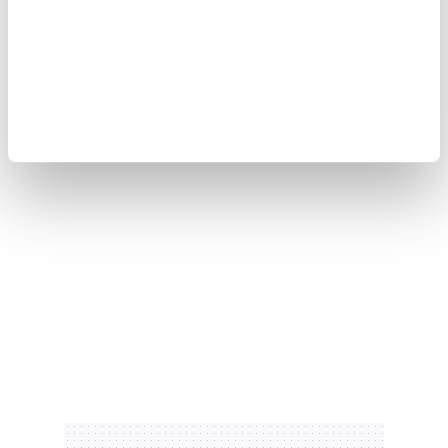
temizliği yapmamalısınız.
👉🏼YULAFLI FİT TARTOLET VİDEOSUNU İZLEMEK İÇİN TIKLAYIN...