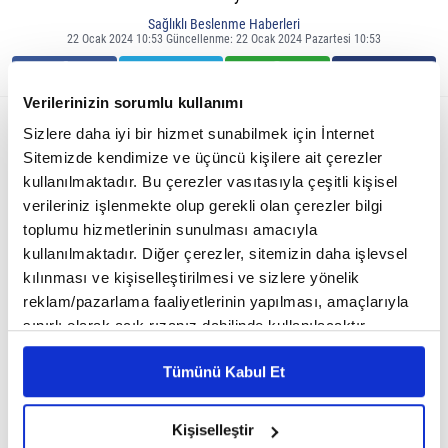
Sağlıklı Beslenme Haberleri
22 Ocak 2024 10:53 Güncellenme: 22 Ocak 2024 Pazartesi 10:53
Verilerinizin sorumlu kullanımı
Sizlere daha iyi bir hizmet sunabilmek için İnternet
Sitemizde kendimize ve üçüncü kişilere ait çerezler
kullanılmaktadır. Bu çerezler vasıtasıyla çeşitli kişisel
verileriniz işlenmekte olup gerekli olan çerezler bilgi
toplumu hizmetlerinin sunulması amacıyla
kullanılmaktadır. Diğer çerezler, sitemizin daha işlevsel
kılınması ve kişiselleştirilmesi ve sizlere yönelik
reklam/pazarlama faaliyetlerinin yapılması, amaçlarıyla
sınırlı olarak açık rızanız dahilinde kullanılacaktır.
Karaciğer temizliği için bazı taktikler şunlardır:
Çerezlere ilişkin tercihlerinizi çerez paneli vasıtasıyla
Tümünü Kabul Et
belirleyebilirsiniz. Çerezlere ilişkin detaylı bilgi için
Sağlıklı bir diyet yapın:
Karaciğeri temizlemek için, vücudunuz için gerekli olan
Ayarlar butonuna tıklayabilir,
Çerez Bilgilendirme
besinleri sağlayan sağlıklı bir diyet yapmanız önemlidir. Bu, meyve, sebze, kepekli
tahıllar, yağsız proteinler ve sağlıklı yağlar bakımından zengin bir diyet anlamına
Metnimizi ziyaret edebilirsiniz.
Kişiselleştir
gelir.
6698 sayılı Kişisel Verilerin Korunması Kanunu uyarınca