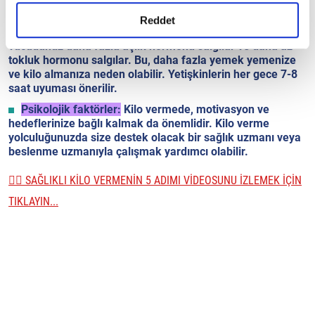
gerçekleştirilen veri işleme faaliyetleri ile ilgili daha
Uyku:
Yeterince uyumak, kilo vermede ve kilo vermenizi
detaylı bilgi almak için lütfen
tıklayınız.
Reddet
korumada önemlidir. Yeterince uyumadığınızda,
vücudunuz daha fazla açlık hormonu salgılar ve daha az
tokluk hormonu salgılar. Bu, daha fazla yemek yemenize
ve kilo almanıza neden olabilir. Yetişkinlerin her gece 7-8
saat uyuması önerilir.
Psikolojik faktörler:
Kilo vermede, motivasyon ve
hedeflerinize bağlı kalmak da önemlidir. Kilo verme
yolculuğunuzda size destek olacak bir sağlık uzmanı veya
beslenme uzmanıyla çalışmak yardımcı olabilir.
👉🏼 SAĞLIKLI KİLO VERMENİN 5 ADIMI VİDEOSUNU İZLEMEK İÇİN
TIKLAYIN...