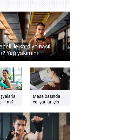
ebell ile kardiyo nasıl
ır? Yağ yakımını
ekleyen antrenman
eri
eşyalarla
Masa başında
ılır mı?
çalışanlar için
gzersiz
etkili sandalye
esnemeleri