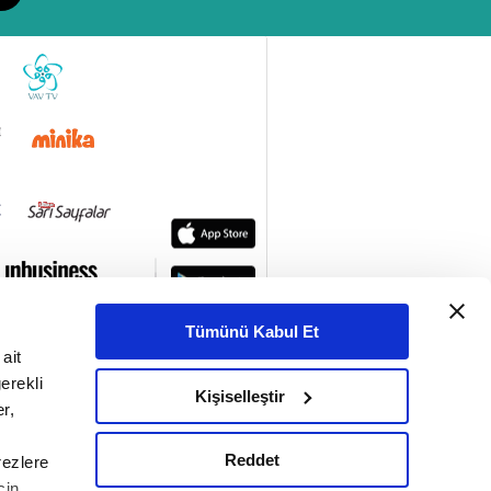
Tümünü Kabul Et
ait
erekli
Kişiselleştir
r,
Reddet
rezlere
çin