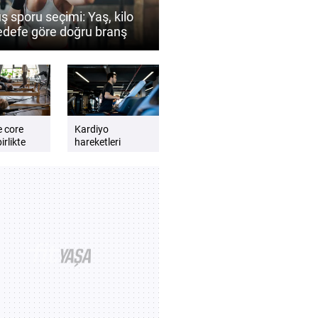
ş sporu seçimi: Yaş, kilo
edefe göre doğru branş
 belirlenir?
e core
Kardiyo
irlikte
hareketleri
günlük enerji
lmalıdır?
seviyesini artırır
e dengeli
mı? Daha zinde
t için
hissetmek için
kardiyo önerileri