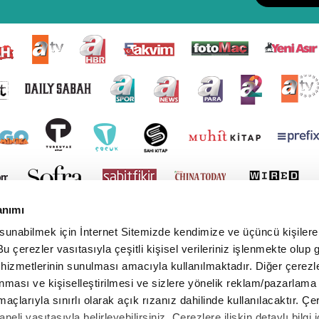
anımı
 sunabilmek için İnternet Sitemizde kendimize ve üçüncü kişilere 
u çerezler vasıtasıyla çeşitli kişisel verileriniz işlenmekte olup g
 hizmetlerinin sunulması amacıyla kullanılmaktadır. Diğer çerezle
ınması ve kişiselleştirilmesi ve sizlere yönelik reklam/pazarlama
maçlarıyla sınırlı olarak açık rızanız dahilinde kullanılacaktır. Çe
paneli vasıtasıyla belirleyebilirsiniz. Çerezlere ilişkin detaylı bilgi i