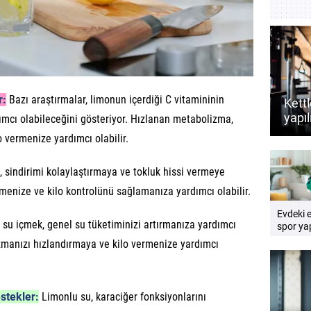
r:
Bazı araştırmalar, limonun içerdiği C vitamininin
Kettl
yapıl
mcı olabileceğini gösteriyor. Hızlanan metabolizma,
dest
 vermenize yardımcı olabilir.
rehb
 sindirimi kolaylaştırmaya ve tokluk hissi vermeye
emenize ve kilo kontrolünü sağlamanıza yardımcı olabilir.
Evdeki 
su içmek, genel su tüketiminizi artırmanıza yardımcı
spor yap
Pratik e
lizmanızı hızlandırmaya ve kilo vermenize yardımcı
rehberi
stekler:
Limonlu su, karaciğer fonksiyonlarını