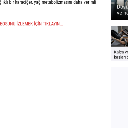
lıklı bir karaciğer, yağ metabolizmasını daha verimli
Dövü
ve h
nasıl
EOSUNU İZLEMEK İÇİN TIKLAYIN...
Kalça v
kasları b
neden
çalıştırı
Güçlü v
bir vücu
öneriler