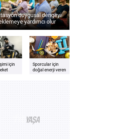
tasyon duygusal dengeyi
eklemeye yardımcı olur
Düzenli meditasyonun
sel iyi oluşa katkıları
şimi için
Sporcular için
eket
doğal enerji veren
 neden
besinler nelerdir?
ir?
Performansı
destekleyen besin
önerileri