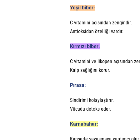
Yeşil biber:
C vitamini açısından zengindir.
Antioksidan özelliği vardır.
Kırmızı biber:
C vitamini ve likopen açısından zen
Kalp sağlığını korur.
Pırasa:
Sindirimi kolaylaştırır.
Vücudu detoks eder.
Karnabahar:
Kanserle savaşmaya yardımcı olur.