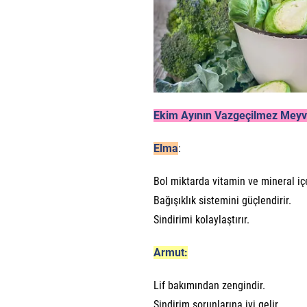
Ekim Ayının Vazgeçilmez Meyv
Elma
:
Bol miktarda vitamin ve mineral içe
Bağışıklık sistemini güçlendirir.
Sindirimi kolaylaştırır.
Armut:
Lif bakımından zengindir.
Sindirim sorunlarına iyi gelir.