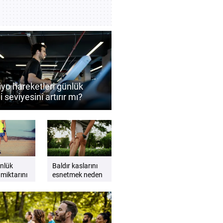
iyo hareketleri günlük
i seviyesini artırır mı?
 zinde hissetmek için
yo önerileri
nlük
Baldır kaslarını
 miktarını
esnetmek neden
nın pratik
önemlidir? Esnek
nelerdir?
ve güçlü bacaklar
için ipuçları