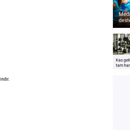
Medi
dest
mu? 
zihin
Kas geli
tam har
açıklığı
önemlid
ndir.