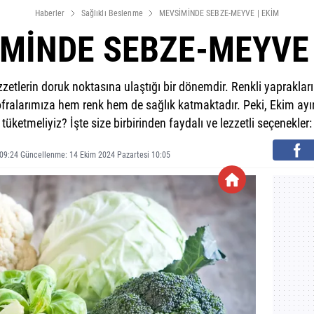
Haberler
Sağlıklı Beslenme
MEVSİMİNDE SEBZE-MEYVE | EKİM
MİNDE SEBZE-MEYVE 
etlerin doruk noktasına ulaştığı bir dönemdir. Renkli yaprakları
sofralarımıza hem renk hem de sağlık katmaktadır. Peki, Ekim ay
tüketmeliyiz? İşte size birbirinden faydalı ve lezzetli seçenekler:
09:24 Güncellenme: 14 Ekim 2024 Pazartesi 10:05