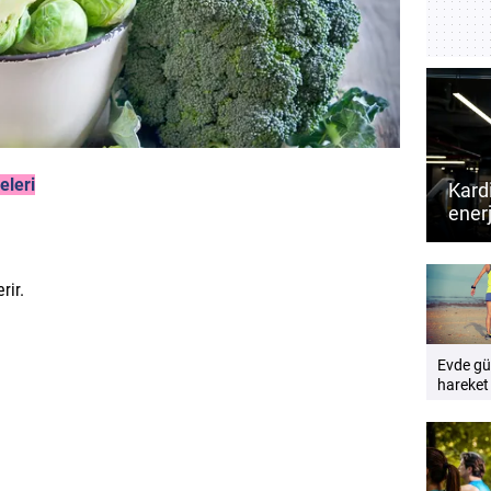
eleri
Kard
enerj
Daha
kardi
rir.
Evde gü
hareket
artırma
yolları 