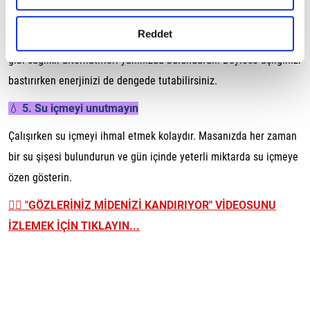
🥗 4. Sağlıklı atıştırmalıklar tercih edin
gerçekleştirilen veri işleme faaliyetleri ile ilgili daha
detaylı bilgi almak için lütfen
tıklayınız.
Reddet
Cips ve şekerleme yerine badem, ceviz, kuru meyve ya da yoğurt
gibi sağlıklı alternatifleri yanınızda bulundurun. Böylece açlığınızı
bastırırken enerjinizi de dengede tutabilirsiniz.
💧 5. Su içmeyi unutmayın
Çalışırken su içmeyi ihmal etmek kolaydır. Masanızda her zaman
bir su şişesi bulundurun ve gün içinde yeterli miktarda su içmeye
özen gösterin.
👉🏼
"GÖZLERİNİZ MİDENİZİ KANDIRIYOR" VİDEOSUNU
İZLEMEK İÇİN TIKLAYIN...