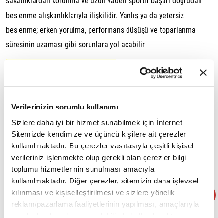
sakatlıklardan korunma ve uzun vadeli sportif başarı doğrudan
beslenme alışkanlıklarıyla ilişkilidir. Yanlış ya da yetersiz
beslenme; erken yorulma, performans düşüşü ve toparlanma
süresinin uzaması gibi sorunlara yol açabilir.
Performans ve enerji sürekliliği
Futbol maçları boyunca oyuncular sık sık sprint atar, yön değiştirir
ve yüksek tempoda hareket eder. Bu yoğunluk, kas glikojen
Verilerinizin sorumlu kullanımı
depolarının hızlı tükenmesine neden olur. Dengeli karbonhidrat
Sizlere daha iyi bir hizmet sunabilmek için İnternet
alımı, maç boyunca enerjinin sürdürülebilir olmasını sağlar ve
Sitemizde kendimize ve üçüncü kişilere ait çerezler
performans düşüşünü önler.
kullanılmaktadır. Bu çerezler vasıtasıyla çeşitli kişisel
verileriniz işlenmekte olup gerekli olan çerezler bilgi
Kas onarımı ve toparlanma
toplumu hizmetlerinin sunulması amacıyla
Antrenman ve maçlar sırasında kas dokusunda mikro hasarlar
kullanılmaktadır. Diğer çerezler, sitemizin daha işlevsel
kılınması ve kişiselleştirilmesi ve sizlere yönelik
oluşur. Yeterli protein alımı, kas onarımını destekler ve
reklam/pazarlama faaliyetlerinin yapılması, amaçlarıyla
toparlanma süresini kısaltır. Maç sonrası doğru beslenme, bir
sınırlı olarak açık rızanız dahilinde kullanılacaktır.