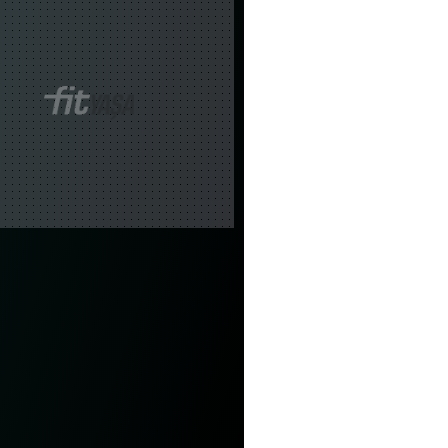
ertesi gün
ağrır?