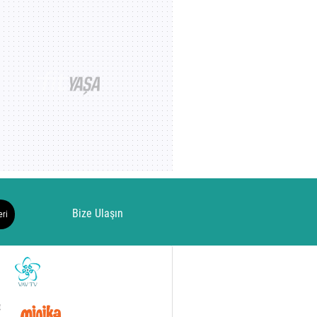
ve dengeli
hissetmek için
ut için
kardiyo önerileri
r
Bize Ulaşın
eri