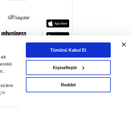
Tümünü Kabul Et
ait
erekli
Kişiselleştir
r,
Reddet
rezlere
çin
ydınlatma
le ilgili
KETİ