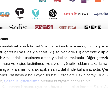
anımı
 sunabilmek için İnternet Sitemizde kendimize ve üçüncü kişilere 
u çerezler vasıtasıyla çeşitli kişisel verileriniz işlenmekte olup g
 hizmetlerinin sunulması amacıyla kullanılmaktadır. Diğer çerezle
ınması ve kişiselleştirilmesi ve sizlere yönelik reklam/pazarlama
maçlarıyla sınırlı olarak açık rızanız dahilinde kullanılacaktır. Çe
paneli vasıtasıyla belirleyebilirsiniz. Çerezlere ilişkin detaylı bilgi i
ir,
Çerez Bilgilendirme
Metnimizi ziyaret edebilirsiniz.
rin Korunması Kanunu uyarınca hazırlanmış olan İnternet Sitesi A
i ziyaretiniz kapsamında gerçekleştirilen veri işleme faaliyetleri i
yright © 2026 Tüm hakları saklıdır. TURKUVAZ HABERLEŞME VE YAYINCILIK ANONİM ŞİR
in lütfen
tıklayınız.