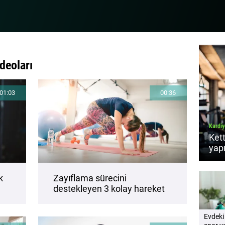
deoları
01:03
00:36
Kardiy
Kett
yapı
des
k
Zayıflama sürecini
destekleyen 3 kolay hareket
Evdeki