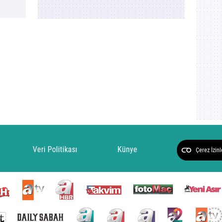
Güçlü 
bir vüc
önerile
Veri Politikası
Künye
Çerez İzinl