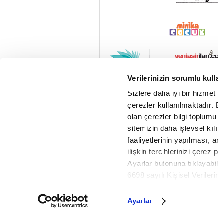
Verilerinizin sorumlu kull
Sizlere daha iyi bir hizmet
çerezler kullanılmaktadır. B
olan çerezler bilgi toplumu
sitemizin daha işlevsel kıl
faaliyetlerinin yapılması, a
ilişkin tercihlerinizi çerez 
Ayarlar butonuna tıklayabil
6698 sayılı Kişisel Verile
Metnimizi okumak ve sitemiz
Cop
daha detaylı bilgi almak iç
Ayarlar