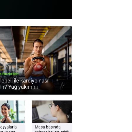
o Hareketleri
lebell ile kardiyo nasıl
lır? Yağ yakımını
tekleyen antrenman rehberi
 eşyalarla
Masa başında