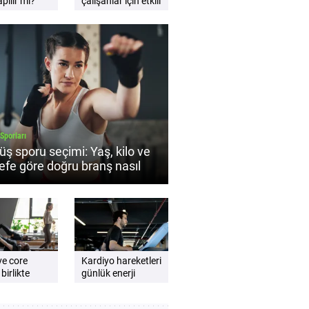
pılır mı?
çalışanlar için etkili
 egzersiz
sandalye
i
esnemeleri
Sporları
ş sporu seçimi: Yaş, kilo ve
efe göre doğru branş nasıl
rlenir?
ve core
Kardiyo hareketleri
 birlikte
günlük enerji
seviyesini artırır
rılmalıdır?
mı? Daha zinde