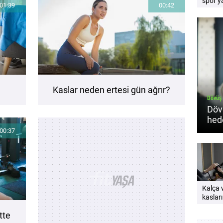
spor ya
01:39
00:42
Pratik
rehber
Kaslar neden ertesi gün ağrır?
Dövüş 
Dövü
hed
beli
00:37
Kalça 
kasları
neden
tte
çalıştı