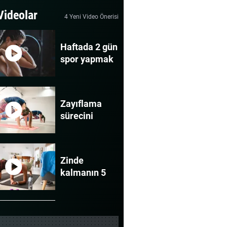
 Videolar
4 Yeni Video Önerisi
Haftada 2 gün
spor yapmak
yeterli mi?
Zayıflama
sürecini
destekleyen 3
kolay hareket
Zinde
kalmanın 5
yolu
Kaslar neden