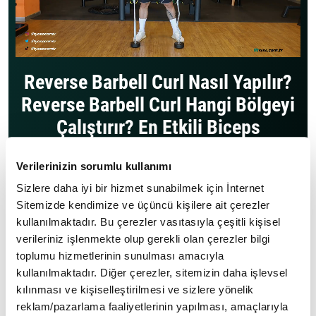
Reverse Barbell Curl Nasıl Yapılır?
Reverse Barbell Curl Hangi Bölgeyi
Çalıştırır? En Etkili Biceps
Hareketleri
Verilerinizin sorumlu kullanımı
Vücut geliştirme ile ilgilenen herkesin yaptığı bir hareket
Sizlere daha iyi bir hizmet sunabilmek için İnternet
olan Reverse Barbell Curl, vücut geliştirme sporunun
Sitemizde kendimize ve üçüncü kişilere ait çerezler
temel hareketlerinden biridir. Yeni başlayanlar için ilk
kullanılmaktadır. Bu çerezler vasıtasıyla çeşitli kişisel
etapta dikkat edilmesi gereken bir hareket olan Reverse
verileriniz işlenmekte olup gerekli olan çerezler bilgi
Barbell Curl'ün yanlış yapılması sakatlığa neden olabilir.
toplumu hizmetlerinin sunulması amacıyla
Peki Reverse Barbell Curl nasıl yapılır? Reverse Barbell
kullanılmaktadır. Diğer çerezler, sitemizin daha işlevsel
Curl hangi bölgeyi çalıştırır? Reverse Barbell Curl
kılınması ve kişiselleştirilmesi ve sizlere yönelik
yaparken nelere dikkat edilmeli? Reverse Barbell Curl
reklam/pazarlama faaliyetlerinin yapılması, amaçlarıyla
hareketinin püf noktaları neler? Ramazan Demircioğlu, Fit