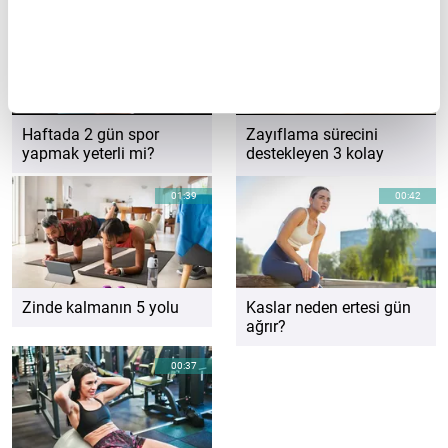
01:03
00:36
Haftada 2 gün spor
Zayıflama sürecini
yapmak yeterli mi?
destekleyen 3 kolay
hareket
01:39
00:42
Zinde kalmanın 5 yolu
Kaslar neden ertesi gün
ağrır?
00:37