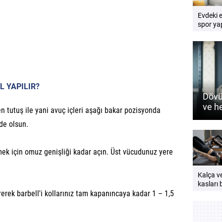
Evdeki 
spor yap
Pratik e
rehberi
L YAPILIR?
Dövü
ve h
ten tutuş ile yani avuç içleri aşağı bakar pozisyonda
nasıl
de olsun.
mek için omuz genişliği kadar açın. Üst vücudunuz yere
Kalça v
kasları b
erek barbell'i kollarınız tam kapanıncaya kadar 1 – 1,5
neden
çalıştırı
Güçlü v
bir vücu