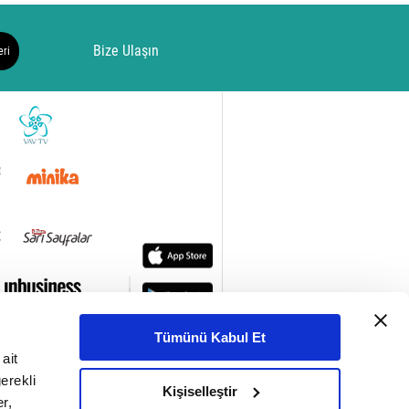
Bize Ulaşın
eri
Tümünü Kabul Et
ait
erekli
Kişiselleştir
r,