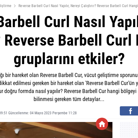
liştirme
Reverse Barbell Curl Nasıl Yapılır, Nereyi Çalıştırır? Reverse Barbell Curl Hangi
arbell Curl Nasıl Yapıl
r? Reverse Barbell Curl
gruplarını etkiler?
ğı bir hareket olan Reverse Barbell Cur, vücut geliştirme sporunu
 dikkat edilmesi gereken bir hareket olan 'Reverse Barbell Cur'ün
ur doğru formda nasıl yapılır? Reverse Barbell Cur hangi bölgeyi çal
bilinmesi gereken tüm detaylar...
09:51 Güncellenme: 04 Mayıs 2023 Perşembe 11:28