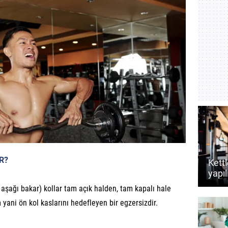
R?
Kettl
yapıl
dest
i aşağı bakar) kollar tam açık halden, tam kapalı hale
rehb
 yani ön kol kaslarını hedefleyen bir egzersizdir.