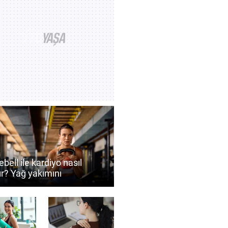
ebell ile kardiyo nasıl
ır? Yağ yakımını
ekleyen antrenman
eri