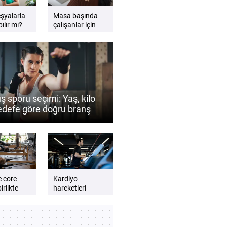
eşyalarla
Masa başında
ılır mı?
çalışanlar için
gzersiz
etkili sandalye
esnemeleri
ş sporu seçimi: Yaş, kilo
edefe göre doğru branş
 belirlenir?
e core
Kardiyo
irlikte
hareketleri
günlük enerji
lmalıdır?
seviyesini artırır
e dengeli
mı? Daha zinde
t için
hissetmek için