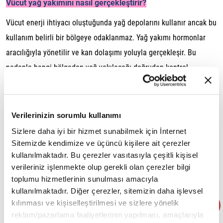
Vücut yağ yakımını nasıl gerçekleştirir?
Vücut enerji ihtiyacı oluştuğunda yağ depolarını kullanır ancak bu
kullanım belirli bir bölgeye odaklanmaz. Yağ yakımı hormonlar
aracılığıyla yönetilir ve kan dolaşımı yoluyla gerçekleşir. Bu
nedenle hangi bölgeden yağ yakılacağı doğrudan kontrol
edilemez.
Genetik faktörlerin etkisi
Verilerinizin sorumlu kullanımı
Genetik yapı, yağın vücutta hangi bölgelerde depolanacağını
Sizlere daha iyi bir hizmet sunabilmek için İnternet
büyük ölçüde belirler. Bazı kişiler bel ve karın bölgesinden daha
Sitemizde kendimize ve üçüncü kişilere ait çerezler
geç yağ kaybederken, bazıları kalça ve bacak bölgesinde zorlanır.
kullanılmaktadır. Bu çerezler vasıtasıyla çeşitli kişisel
Bu durum yapılan egzersizden bağımsızdır.
verileriniz işlenmekte olup gerekli olan çerezler bilgi
toplumu hizmetlerinin sunulması amacıyla
Hormonların rolü
kullanılmaktadır. Diğer çerezler, sitemizin daha işlevsel
kılınması ve kişiselleştirilmesi ve sizlere yönelik
İnsülin, kortizol ve östrojen gibi hormonlar yağ depolanması ve
reklam/pazarlama faaliyetlerinin yapılması, amaçlarıyla
yağ yakımı üzerinde etkilidir. Özellikle stres ve düzensiz uyku,