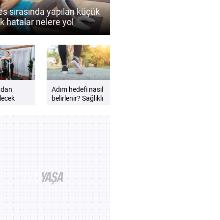
tes sırasında yapılan küçük
k hatalar nelere yol
lir?
adan
Adım hedefi nasıl
lecek
belirlenir? Sağlıklı
yürüyüş için
eri
ipuçları
?