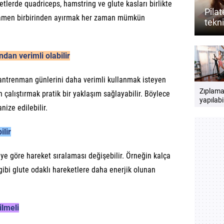
etlerde quadriceps, hamstring ve glute kasları birlikte
Pila
amamen birbirinden ayırmak her zaman mümkün
tekni
açabi
dan verimli olabilir
trenman günlerini daha verimli kullanmak isteyen
Zıplam
n çalıştırmak pratik bir yaklaşım sağlayabilir. Böylece
yapılabi
ize edilebilir.
kardiyo
hareketl
nelerdir
ilir
e göre hareket sıralaması değişebilir. Örneğin kalça
gibi glute odaklı hareketlere daha enerjik olunan
ilmeli