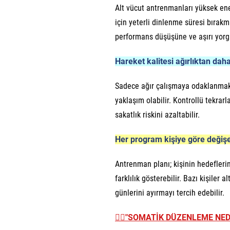
Alt vücut antrenmanları yüksek ener
için yeterli dinlenme süresi bıra
performans düşüşüne ve aşırı yorg
Hareket kalitesi ağırlıktan daha
Sadece ağır çalışmaya odaklanmak 
yaklaşım olabilir. Kontrollü tekrar
sakatlık riskini azaltabilir.
Her program kişiye göre değişe
Antrenman planı; kişinin hedefler
farklılık gösterebilir. Bazı kişiler 
günlerini ayırmayı tercih edebilir.
👉🏼
"SOMATİK DÜZENLEME NEDİ