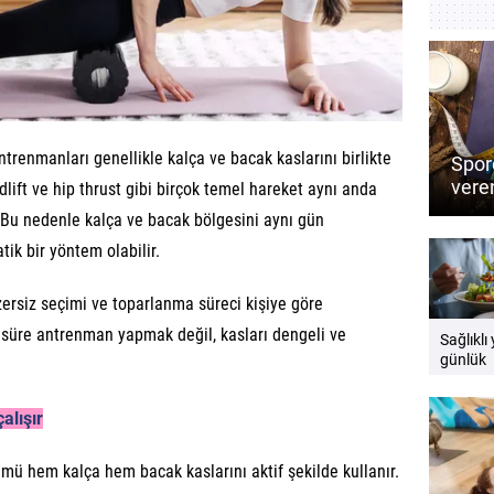
trenmanları genellikle kalça ve bacak kaslarını birlikte
Sporc
veren
dlift ve hip thrust gibi birçok temel hareket aynı anda
Perf
. Bu nedenle kalça ve bacak bölgesini aynı gün
besin
ik bir yöntem olabilir.
rsiz seçimi ve toparlanma süreci kişiye göre
süre antrenman yapmak değil, kasları dengeli ve
Sağlıklı
günlük
beslenm
yer alma
alışır
ümü hem kalça hem bacak kaslarını aktif şekilde kullanır.