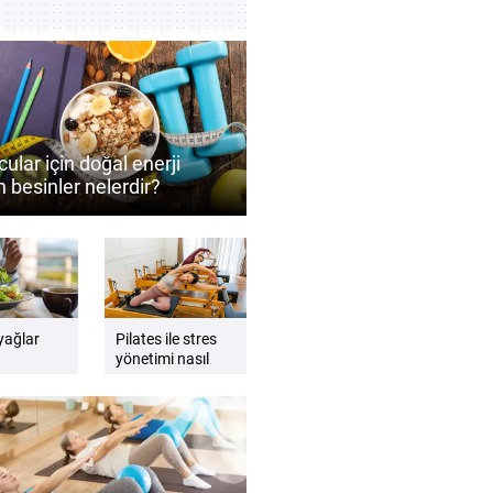
ular için doğal enerji
 besinler nelerdir?
ormansı destekleyen
 önerileri
 yağlar
Pilates ile stres
yönetimi nasıl
ede nasıl
desteklenebilir?
lıdır?
Zihin ve beden
dengesini
güçlendiren
öneriler