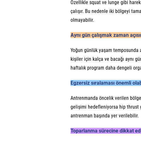
Özellikle squat ve lunge gibi harek
çalışır. Bu nedenle iki bölgeyi t
olmayabilir.
Aynı gün çalışmak zaman açısın
Yoğun günlük yaşam temposunda an
kişiler için kalça ve bacağı aynı gü
haftalık program daha dengeli organ
Egzersiz sıralaması önemli olab
Antrenmanda öncelik verilen bölgey
gelişimi hedefleniyorsa hip thrust 
antrenman başında yer verilebilir.
Toparlanma sürecine dikkat ed