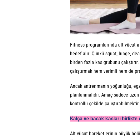
Fitness programlarında alt vücut an
hedef alır. Çünkü squat, lunge, dea
birden fazla kas grubunu çalıştırır
çalıştırmak hem verimli hem de prat
Ancak antrenmanın yoğunluğu, egze
planlanmalıdır. Amaç sadece uzun 
kontrollü şekilde çalıştırabilmektir.
Kalça ve bacak kasları birlikte ç
Alt vücut hareketlerinin büyük böl