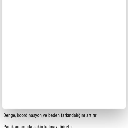
Kote gaeshi
Kote gaeshi, bileğin ters yönde çevrilmesiyle yapılan etkili bir
savunma tekniğidir. Tutuşlara ve yakalama girişimlerine karşı
pratik çözümler sunar.
Vücut yönlendirme ve kaçınma prensipleri
Aikido'da savunmanın temeli, saldırı hattından çıkmayı sağlayan
tai sabaki ve tenkan hareketleridir. Bu prensipler sayesinde
doğrudan güç karşılaşması yerine, saldırı boşa düşürülür ve
kontrol sağlanır.
Aikido tekniklerinin günlük hayattaki faydaları
Güç kullanmadan savunma becerisi kazandırır
Denge, koordinasyon ve beden farkındalığını artırır
Panik anlarında sakin kalmayı öğretir