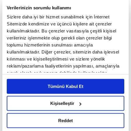
zamanlama, vücut kontrolü ve farkındalık üzerine kuruludur.
Verilerinizin sorumlu kullanımı
Pratik savunma açısından Aikido, günlük hayatta
Sizlere daha iyi bir hizmet sunabilmek için İnternet
karşılaşılabilecek tutma, itme veya darbe girişimlerine karşı etkili
Sitemizde kendimize ve üçüncü kişilere ait çerezler
çözümler sunar.
kullanılmaktadır. Bu çerezler vasıtasıyla çeşitli kişisel
verileriniz işlenmekte olup gerekli olan çerezler bilgi
Aikido'nun savunma yaklaşımı
toplumu hizmetlerinin sunulması amacıyla
Aikido'da temel hedef, saldırganı yaralamadan kontrol altına
kullanılmaktadır. Diğer çerezler, sitemizin daha işlevsel
kılınması ve kişiselleştirilmesi ve sizlere yönelik
almak ve çatışmayı güvenli şekilde sonlandırmaktır. Teknikler,
reklam/pazarlama faaliyetlerinin yapılması, amaçlarıyla
rakibin dengesini bozarak etkisiz hale getirmeye odaklanır. Bu
sınırlı olarak açık rızanız dahilinde kullanılacaktır.
yaklaşım sayesinde fiziksel güç farkı olan durumlarda bile
Çerezlere ilişkin tercihlerinizi çerez paneli vasıtasıyla
Tümünü Kabul Et
savunma mümkün hale gelir.
belirleyebilirsiniz. Çerezlere ilişkin detaylı bilgi için
Ayarlar butonuna tıklayabilir,
Çerez Bilgilendirme
Aikido'da kullanılan temel savunma teknikleri
Metnimizi ziyaret edebilirsiniz.
Kişiselleştir
6698 sayılı Kişisel Verilerin Korunması Kanunu uyarınca
hazırlanmış olan İnternet Sitesi Aydınlatma Metnimizi
İkkyo
Reddet
okumak ve sitemizi ziyaretiniz kapsamında
İkkyo, Aikido'nun en temel kontrol tekniklerinden biridir. Rakibin
gerçekleştirilen veri işleme faaliyetleri ile ilgili daha