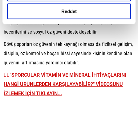
Sosyal gelişime katkı sağlayabilir
gerçekleştirilen veri işleme faaliyetleri ile ilgili daha
detaylı bilgi almak için lütfen
tıklayınız.
Reddet
Dövüş sporları, bireylerin benzer hedeflere sahip insanlarla bir
araya gelmesini sağlar. Grup ortamında çalışmak, iletişim
becerilerini ve sosyal öz güveni destekleyebilir.
Dövüş sporları öz güvenin tek kaynağı olmasa da fiziksel gelişim,
disiplin, öz kontrol ve başarı hissi sayesinde kişinin kendine olan
güvenini artırmasına yardımcı olabilir.
👉🏼
"SPORCULAR VİTAMİN VE MİNERAL İHTİYAÇLARINI
HANGİ ÜRÜNLERDEN KARŞILAYABİLİR?" VİDEOSUNU
İZLEMEK İÇİN TIKLAYIN...