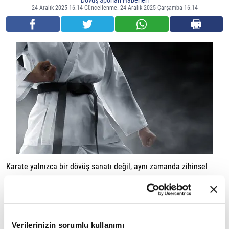
Dövüş Sporları Haberleri
24 Aralık 2025 16:14 Güncellenme: 24 Aralık 2025 Çarşamba 16:14
Karate yalnızca bir dövüş sanatı değil, aynı zamanda zihinsel
gelişimi destekleyen güçlü bir disiplindir. Antrenman süreci; sabır,
öz kontrol, dikkat ve süreklilik gibi becerilerin aynı anda
gelişmesini sağlar. Bu yönüyle karate, hem çocuklar hem de
Verilerinizin sorumlu kullanımı
yetişkinler için odaklanma ve disiplin kazanmanın etkili