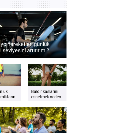
iyo hareketleri günlük
i seviyesini artırır mı?
 zinde hissetmek için
yo önerileri
nlük
Baldır kaslarını
 miktarını
esnetmek neden
nın pratik
önemlidir? Esnek
nelerdir?
ve güçlü bacaklar
için ipuçları