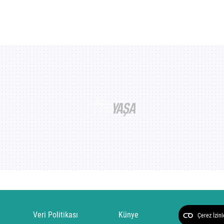
Veri Politikası
Künye
Çerez İzinl