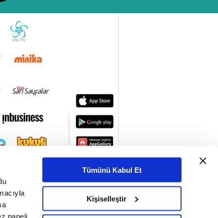
Tümünü Kabul Et
Bu
amacıyla
Kişiselleştir
ma
ez paneli