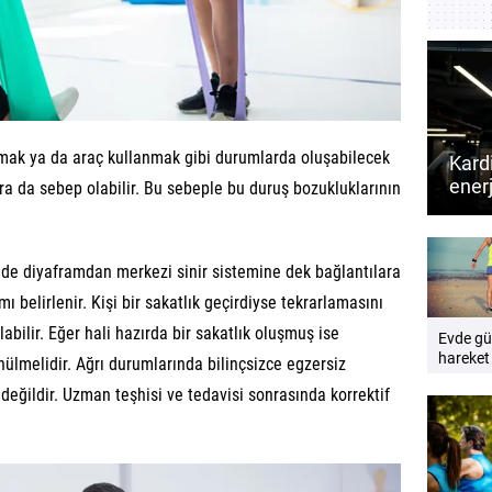
şmak ya da araç kullanmak gibi durumlarda oluşabilecek
Kard
enerj
ra da sebep olabilir. Bu sebeple bu duruş bozukluklarının
Daha
kardi
ide diyaframdan merkezi sinir sistemine dek bağlantılara
 belirlenir. Kişi bir sakatlık geçirdiyse tekrarlamasını
abilir. Eğer hali hazırda bir sakatlık oluşmuş ise
Evde gü
hareket
nülmelidir. Ağrı durumlarında bilinçsizce egzersiz
artırma
değildir. Uzman teşhisi ve tedavisi sonrasında korrektif
yolları 