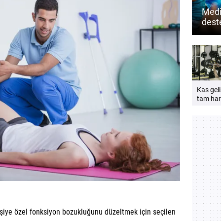
Medi
dest
mu? 
zihin
Kas geli
tam har
açıklığı
önemlid
 kişiye özel fonksiyon bozukluğunu düzeltmek için seçilen