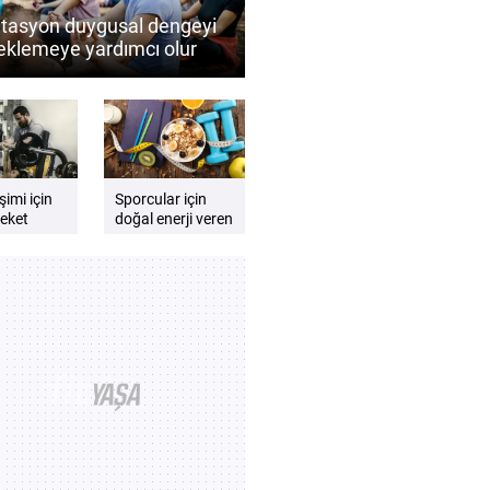
tasyon duygusal dengeyi
eklemeye yardımcı olur
Düzenli meditasyonun
sel iyi oluşa katkıları
şimi için
Sporcular için
eket
doğal enerji veren
 neden
besinler nelerdir?
ir?
Performansı
destekleyen besin
önerileri