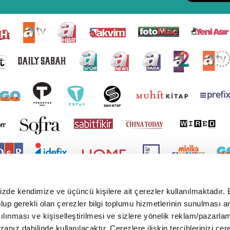
mizde kendimize ve üçüncü kişilere ait çerezler kullanılmaktadır. 
e olup gerekli olan çerezler bilgi toplumu hizmetlerinin sunulması 
kılınması ve kişiselleştirilmesi ve sizlere yönelik reklam/pazarla
zanız dahilinde kullanılacaktır. Çerezlere ilişkin tercihlerinizi çer