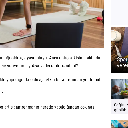
nlığı oldukça yaygınlaştı. Ancak birçok kişinin aklında
Sporc
veren
 işe yarıyor mu, yoksa sadece bir trend mi?
Perf
besin
lde yapıldığında oldukça etkili bir antrenman yöntemidir.
ir.
Sağlıklı
on artışı; antrenmanın nerede yapıldığından çok nasıl
günlük
beslenm
yer alma