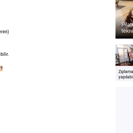
Pila
tekni
eren)
açabi
ilir.
r?
Zıplam
yapılabi
kardiyo
hareketl
nelerdir