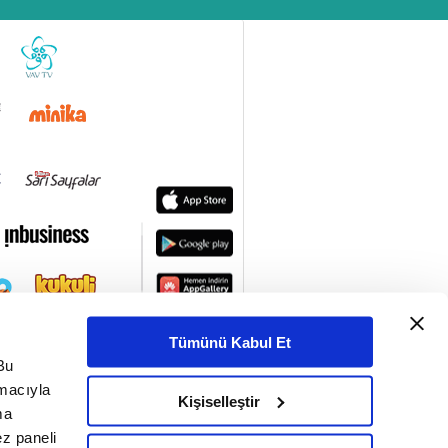
Tümünü Kabul Et
Bu
amacıyla
Kişiselleştir
ma
ez paneli