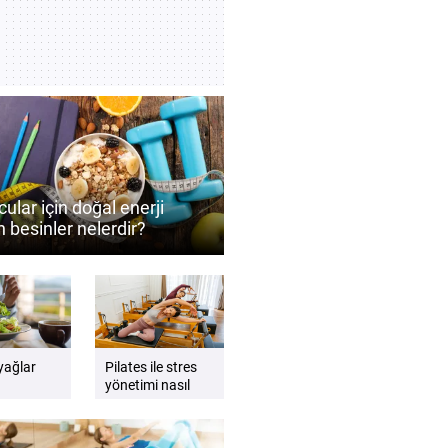
ular için doğal enerji
 besinler nelerdir?
ormansı destekleyen
 önerileri
 yağlar
Pilates ile stres
yönetimi nasıl
ede nasıl
desteklenebilir?
lıdır?
Zihin ve beden
dengesini