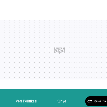
Veri Politikası
Künye
Çerez İzinl