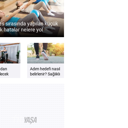
güçlendiren
öneriler
tes sırasında yapılan küçük
k hatalar nelere yol
lir?
adan
Adım hedefi nasıl
lecek
belirlenir? Sağlıklı
yürüyüş için
eri
ipuçları
?