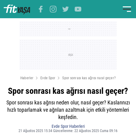
Haberler
Evde Spor
Spor sonrası kas ağrısı nasıl geçer?
Spor sonrası kas ağrısı nasıl geçer?
Spor sonrası kas ağrısı neden olur, nasıl geçer? Kaslarınızı
hızlı toparlamak ve ağrıları azaltmak için etkili yöntemleri
keşfedin.
Evde Spor Haberleri
21 Ağustos 2025 15:34 Güncellenme: 22 Ağustos 2025 Cuma 09:16