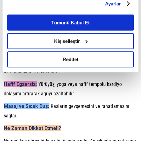
Ayarlar
zorlamaması için bazı yöntemlerle bu ağrıları hafifletebilirsiniz:
belirleyebilirsiniz. Çerezlere ilişkin detaylı bilgi için
Ayarlar butonuna tıklayabilir,
Çerez Bilgilendirme
Esneme ve Soğuma:
Antrenmandan sonra yapacağınız 5-10
Metnimizi ziyaret edebilirsiniz.
Tümünü Kabul Et
dakikalık esneme, kasların gevşemesine yardımcı olur.
6698 sayılı Kişisel Verilerin Korunması Kanunu uyarınca
hazırlanmış olan İnternet Sitesi Aydınlatma Metnimizi
Yeterli Su İçmek:
Kasların toparlanması için sıvı tüketimi çok
Kişiselleştir
okumak ve sitemizi ziyaretiniz kapsamında
önemlidir.
gerçekleştirilen veri işleme faaliyetleri ile ilgili daha
detaylı bilgi almak için lütfen
tıklayınız.
Reddet
Protein Tüketimi:
Kas onarımı için antrenman sonrası protein
içeren besinler tercih edin.
Hafif Egzersiz:
Yürüyüş, yoga veya hafif tempolu kardiyo
dolaşımı artırarak ağrıyı azaltabilir.
Masaj ve Sıcak Duş:
Kasların gevşemesini ve rahatlamasını
sağlar.
Ne Zaman Dikkat Etmeli?
Normal kas ağrısı birkaç gün içinde azalır. Ancak ağrılar çok uzun