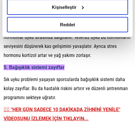
hazırlanmış olan İnternet Sitesi Aydınlatma Metnimizi
vadede spora bağlılığı olumsuz etkiler.
Kişiselleştir
okumak ve sitemizi ziyaretiniz kapsamında
4. Hormon dengesi bozulur
gerçekleştirilen veri işleme faaliyetleri ile ilgili daha
detaylı bilgi almak için lütfen
tıklayınız.
Reddet
Büyüme hormonu ve testosteron gibi kas gelişimiyle ilişkili
hormonlar uyku sırasında salgılanır. Yetersiz uyku bu hormonların
seviyesini düşürerek kas gelişimini yavaşlatır. Ayrıca stres
hormonu kortizol artar ve yağ yakımı zorlaşır.
5. Bağışıklık sistemi zayıflar
Sık uyku problemi yaşayan sporcularda bağışıklık sistemi daha
kolay zayıflar. Bu da hastalık riskini artırır ve düzenli antrenman
programını sekteye uğratır.
👉🏼
"HER GÜN SADECE 10 DAKİKADA ZİHNİNİ YENİLE"
VİDEOSUNU İZLEMEK İÇİN TIKLAYIN...