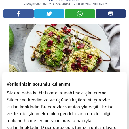
Fit Tarifler Haberleri
19 Mayıs 2026 09:02 Güncellenme: 19 Mayıs 2026 Salı 09:02
Verilerinizin sorumlu kullanımı
Sizlere daha iyi bir hizmet sunabilmek için İnternet
Sağlıklı beslenmek hem pratik hem de lezzetli olabilir. Son
Sitemizde kendimize ve üçüncü kişilere ait çerezler
yılların en popüler fit tariflerinden biri olan avokadolu tost,
kullanılmaktadır. Bu çerezler vasıtasıyla çeşitli kişisel
içerdiği sağlıklı yağlar ve dengeli besin profili sayesinde
verileriniz işlenmekte olup gerekli olan çerezler bilgi
kahvaltıdan ara öğüne kadar günün her anında tercih edilebilecek
toplumu hizmetlerinin sunulması amacıyla
kullanılmaktadır. Diğer çerezler, sitemizin daha işlevsel
güçlü bir alternatiftir. Üstelik hazırlaması sadece birkaç dakika