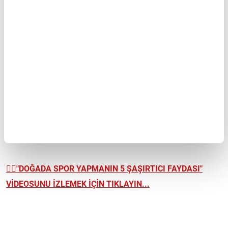
Gün boyu dengeli bir enerji sağlar, özellikle kahvaltıda idealdir.
Kas gelişimini destekler
Yumurta ile birlikte tüketildiğinde protein içeriği artar.
🔄 Alternatif öneriler
Lor peynirli avokadolu tost
Somon füme ile protein zengini versiyon
Vegan için yumurtasız sade avokado tost
👉🏼
"DOĞADA SPOR YAPMANIN 5 ŞAŞIRTICI FAYDASI"
VİDEOSUNU İZLEMEK İÇİN TIKLAYIN...