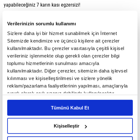
yapabileceğiniz 7 karın kası egzersizi!
1. Plank
Verilerinizin sorumlu kullanımı
Sizlere daha iyi bir hizmet sunabilmek için İnternet
Karın kası egzersizleri arasından en etkili olan plank hareketidir.
Sitemizde kendimize ve üçüncü kişilere ait çerezler
Çapraz karın kasları, rektus kasları, yan karın kasları ve kalça
kullanılmaktadır. Bu çerezler vasıtasıyla çeşitli kişisel
kasları dahil olmak üzere tüm kasları çalıştırır. Plank hareketinin;
verileriniz işlenmekte olup gerekli olan çerezler bilgi
toplumu hizmetlerinin sunulması amacıyla
metabolizmayı hızlandırdığı, duruşu düzenlediği gibi karın
kullanılmaktadır. Diğer çerezler, sitemizin daha işlevsel
kaslarını güçlendiren zorlu bir harekettir. Dirsekler 90 derece
kılınması ve kişiselleştirilmesi ve sizlere yönelik
olacak şekilde yerde vücut yere paralel ve eller yumruk olacak
reklam/pazarlama faaliyetlerinin yapılması, amaçlarıyla
şekilde en az 30 saniye boyunca bu pozisyonda kalarak yapılır.
sınırlı olarak açık rızanız dahilinde kullanılacaktır.
Çerezlere ilişkin tercihlerinizi çerez paneli vasıtasıyla
Zamanla bu pozisyonda duruş süreniz arttıkça; evde keyifle
Tümünü Kabul Et
belirleyebilirsiniz. Çerezlere ilişkin detaylı bilgi için
yapabileceğiniz bir egzersiz haline gelecek.
Ayarlar butonuna tıklayabilir,
Çerez Bilgilendirme
Metnimizi ziyaret edebilirsiniz.
Kişiselleştir
2. Mekik
6698 sayılı Kişisel Verilerin Korunması Kanunu uyarınca
hazırlanmış olan İnternet Sitesi Aydınlatma Metnimizi