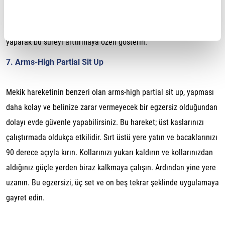
Bir dağa tırmanıyormuşçasına ayaklarınızı sırasıyla öne çekin ve
arkaya itin. Egzersizi bir dakika boyunca yapmaya çalışın. Düzenli
yaparak bu süreyi arttırmaya özen gösterin.
7. Arms-High Partial Sit Up
Mekik hareketinin benzeri olan arms-high partial sit up, yapması
daha kolay ve belinize zarar vermeyecek bir egzersiz olduğundan
dolayı evde güvenle yapabilirsiniz. Bu hareket; üst kaslarınızı
çalıştırmada oldukça etkilidir. Sırt üstü yere yatın ve bacaklarınızı
90 derece açıyla kırın. Kollarınızı yukarı kaldırın ve kollarınızdan
aldığınız güçle yerden biraz kalkmaya çalışın. Ardından yine yere
uzanın. Bu egzersizi, üç set ve on beş tekrar şeklinde uygulamaya
gayret edin.