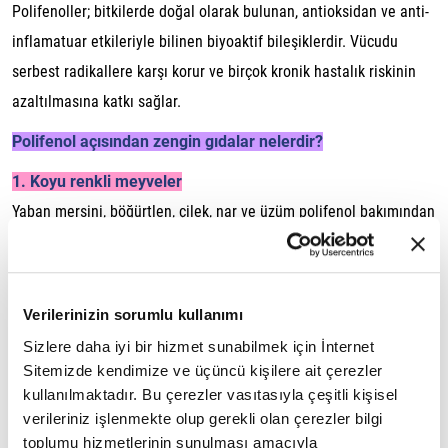
Polifenoller; bitkilerde doğal olarak bulunan, antioksidan ve anti-
inflamatuar etkileriyle bilinen biyoaktif bileşiklerdir. Vücudu
serbest radikallere karşı korur ve birçok kronik hastalık riskinin
azaltılmasına katkı sağlar.
Polifenol açısından zengin gıdalar nelerdir?
1. Koyu renkli meyveler
Yaban mersini, böğürtlen, çilek, nar ve üzüm polifenol bakımından
zengindir.
2. Sebzeler
Ispanak, brokoli, kırmızı soğan, enginar ve lahana grubu sebzeler
Verilerinizin sorumlu kullanımı
önemli polifenol kaynaklarıdır.
Sizlere daha iyi bir hizmet sunabilmek için İnternet
Sitemizde kendimize ve üçüncü kişilere ait çerezler
3. Kuruyemiş ve tohumlar
kullanılmaktadır. Bu çerezler vasıtasıyla çeşitli kişisel
Ceviz, badem, fındık ve keten tohumu polifenol içeriği yüksek
verileriniz işlenmekte olup gerekli olan çerezler bilgi
besinler arasında yer alır.
toplumu hizmetlerinin sunulması amacıyla