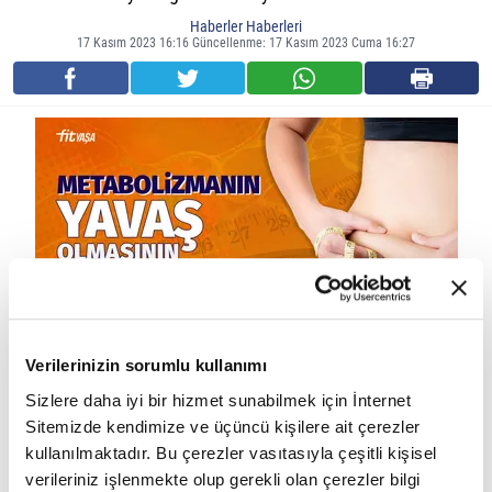
Haberler Haberleri
17 Kasım 2023 16:16 Güncellenme: 17 Kasım 2023 Cuma 16:27
Verilerinizin sorumlu kullanımı
• Kilo vermekte zorluk çekmek:
Metabolizma hızı yavaş olan
Sizlere daha iyi bir hizmet sunabilmek için İnternet
kişiler, aynı miktarda kalori yedikleri ve egzersiz yaptıkları kişilere
Sitemizde kendimize ve üçüncü kişilere ait çerezler
oranla daha yavaş kilo verirler.
kullanılmaktadır. Bu çerezler vasıtasıyla çeşitli kişisel
verileriniz işlenmekte olup gerekli olan çerezler bilgi