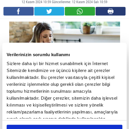
12 Kasım 2024 10:59 Güncellenme: 12 Kasım 2024 Salı 10:59
Verilerinizin sorumlu kullanımı
Sizlere daha iyi bir hizmet sunabilmek için İnternet
Sitemizde kendimize ve üçüncü kişilere ait çerezler
kullanılmaktadır. Bu çerezler vasıtasıyla çeşitli kişisel
verileriniz işlenmekte olup gerekli olan çerezler bilgi
İştahsızlığa Neden Olan Faktörler
toplumu hizmetlerinin sunulması amacıyla
kullanılmaktadır. Diğer çerezler, sitemizin daha işlevsel
İştahsızlığın altında yatan nedenler oldukça çeşitlidir ve kişiden
kılınması ve kişiselleştirilmesi ve sizlere yönelik
kişiye değişebilir. Bazı yaygın nedenler şunlardır:
reklam/pazarlama faaliyetlerinin yapılması, amaçlarıyla
sınırlı olarak açık rızanız dahilinde kullanılacaktır.
Fizyolojik Nedenler:
Çerezlere ilişkin tercihlerinizi çerez paneli vasıtasıyla