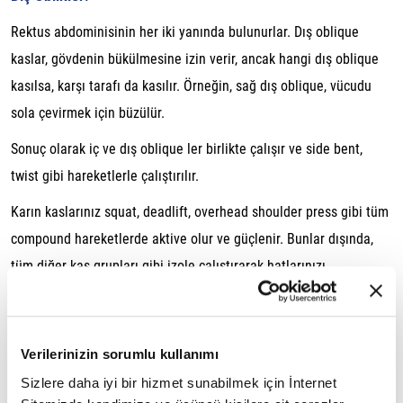
Rektus abdominisinin her iki yanında bulunurlar. Dış oblique
kaslar, gövdenin bükülmesine izin verir, ancak hangi dış oblique
kasılsa, karşı tarafı da kasılır. Örneğin, sağ dış oblique, vücudu
sola çevirmek için büzülür.
Sonuç olarak iç ve dış oblique ler birlikte çalışır ve side bent,
twist gibi hareketlerle çalıştırılır.
Karın kaslarınız squat, deadlift, overhead shoulder press gibi tüm
compound hareketlerde aktive olur ve güçlenir. Bunlar dışında,
tüm diğer kas grupları gibi izole çalıştırarak hatlarınızı
belirginleştirebilirsiniz.
Unutmayın ki karın kaslarınızı görebilmeniz için yağ oranınızı
Verilerinizin sorumlu kullanımı
düşürmeniz gerekir. Yağ tabakasının altında six packlerinizi
göremezsiniz. Bu yüzden sadece karın kaslarınızı çalıştırmanız
Sizlere daha iyi bir hizmet sunabilmek için İnternet