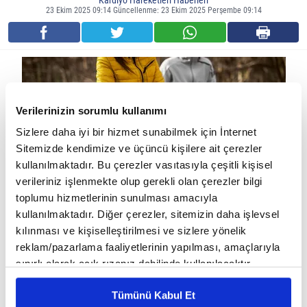
Kardiyo Hareketleri Haberleri
23 Ekim 2025 09:14 Güncellenme: 23 Ekim 2025 Perşembe 09:14
Verilerinizin sorumlu kullanımı
Sizlere daha iyi bir hizmet sunabilmek için İnternet
Sitemizde kendimize ve üçüncü kişilere ait çerezler
kullanılmaktadır. Bu çerezler vasıtasıyla çeşitli kişisel
verileriniz işlenmekte olup gerekli olan çerezler bilgi
toplumu hizmetlerinin sunulması amacıyla
kullanılmaktadır. Diğer çerezler, sitemizin daha işlevsel
Kış aylarında bağışıklık sistemi, soğuk hava, azalan güneş ışığı ve
kılınması ve kişiselleştirilmesi ve sizlere yönelik
kapalı ortamda geçirilen uzun saatler nedeniyle zayıflayabilir.
reklam/pazarlama faaliyetlerinin yapılması, amaçlarıyla
Ancak düzenli egzersiz, bu dönemde vücudun doğal savunma
sınırlı olarak açık rızanız dahilinde kullanılacaktır.
Çerezlere ilişkin tercihlerinizi çerez paneli vasıtasıyla
mekanizmasını güçlendiren en etkili alışkanlıklardan biridir.
Tümünü Kabul Et
belirleyebilirsiniz. Çerezlere ilişkin detaylı bilgi için