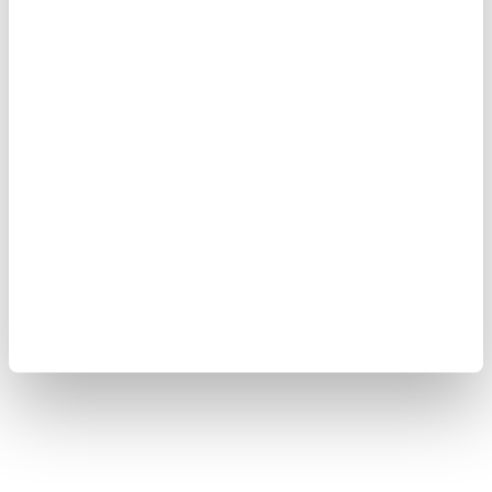
Beslenme de bu planın ayrılmaz parçası:
egzersiz sonrası C
vitamini, çinko ve protein açısından zengin bir öğünle
bağışıklığını destekleyebilirsin.
Unutma, kışın aktif kalmak sadece fiziksel değil, ruhsal sağlığı da
korur. Düzenli hareket, enerji seviyeni yükseltir, uyku düzenini
iyileştirir ve moralini güçlendirir. Soğuk günlerde bile bedenine iyi
davran, bağışıklığını içeriden güçlendir!
👉🏼
"DOĞANIN RİTMİNE UYUM SAĞLIYOR MUSUN?"
VİDEOSUNU İZLEMEK İÇİN TIKLAYIN...