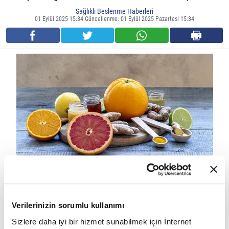
Sağlıklı Beslenme Haberleri
01 Eylül 2025 15:34 Güncellenme: 01 Eylül 2025 Pazartesi 15:34
Sağlıklı ve güçlü bir bağışıklık sistemi, hastalıklara karşı en
önemli savunma hattımızdır. Bağışıklığımızı korumak ve
Verilerinizin sorumlu kullanımı
güçlendirmek için düzenli uyku, stres yönetimi ve egzersiz kadar,
Sizlere daha iyi bir hizmet sunabilmek için İnternet
doğru beslenme de hayati bir rol oynar. Vücudun ihtiyaç duyduğu