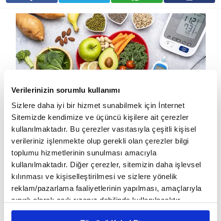
Verilerinizin sorumlu kullanımı
Sizlere daha iyi bir hizmet sunabilmek için İnternet
Sitemizde kendimize ve üçüncü kişilere ait çerezler
kullanılmaktadır. Bu çerezler vasıtasıyla çeşitli kişisel
Dengeli diyet, vücudun ihtiyaç duyduğu karbonhidrat, protein, yağ,
verileriniz işlenmekte olup gerekli olan çerezler bilgi
vitamin ve mineralleri doğru oranlarda içeren beslenme
toplumu hizmetlerinin sunulması amacıyla
düzenidir. Sağlıklı yaşamın temelini oluşturan bu diyet, yalnızca
kullanılmaktadır. Diğer çerezler, sitemizin daha işlevsel
kılınması ve kişiselleştirilmesi ve sizlere yönelik
kilo vermek için değil; bağışıklığı güçlendirmek, enerji seviyesini
reklam/pazarlama faaliyetlerinin yapılması, amaçlarıyla
korumak ve kronik hastalık risklerini azaltmak için de önemlidir.
sınırlı olarak açık rızanız dahilinde kullanılacaktır.
Dengeli beslenmede olması gereken besin grupları
Çerezlere ilişkin tercihlerinizi çerez paneli vasıtasıyla