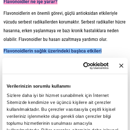
Flavonoidler ne işe yarar?
Flavonoidlerin en önemli görevi, güçlü antioksidan etkileriyle
vücudu serbest radikallerden korumaktır. Serbest radikaller hücre
hasarına, erken yaşlanmaya ve bazı kronik hastalıklara neden
olabilir. Flavonoidler bu hasarı azaltmaya yardımcı olur.
Flavonoidlerin sağlık üzerindeki başlıca etkileri
Hücreleri korur:
Antioksidan etkisiyle hücresel hasarı azaltır.
Kalp sağlığını destekler:
Damar fonksiyonlarını iyileştirir ve
dolaşımı destekler.
Verilerinizin sorumlu kullanımı
Bağışıklığı güçlendirir:
Vücudun savunma sisteminin daha
Sizlere daha iyi bir hizmet sunabilmek için İnternet
Sitemizde kendimize ve üçüncü kişilere ait çerezler
dengeli çalışmasına katkı sağlar.
kullanılmaktadır. Bu çerezler vasıtasıyla çeşitli kişisel
Enflamasyonu azaltabilir:
Anti-enflamatuar özellikleriyle
verileriniz işlenmekte olup gerekli olan çerezler bilgi
toplumu hizmetlerinin sunulması amacıyla
vücuttaki iltihap seviyesini dengelemeye yardımcı olur.