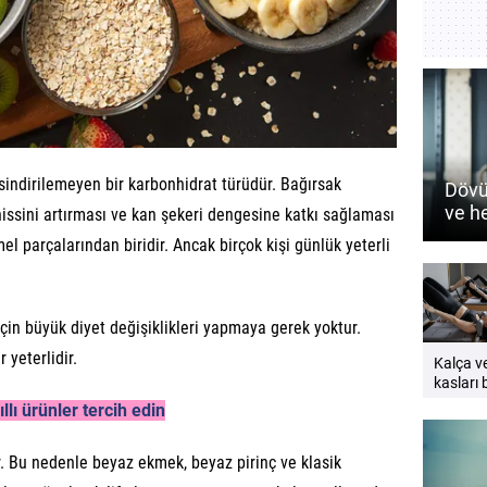
 sindirilemeyen bir karbonhidrat türüdür. Bağırsak
Dövü
ve h
hissini artırması ve kan şekeri dengesine katkı sağlaması
nasıl
l parçalarından biridir. Ancak birçok kişi günlük yeterli
k için büyük diyet değişiklikleri yapmaya gerek yoktur.
 yeterlidir.
Kalça v
kasları b
neden
lı ürünler tercih edin
çalıştırı
Güçlü v
bir vücu
dir. Bu nedenle beyaz ekmek, beyaz pirinç ve klasik
öneriler