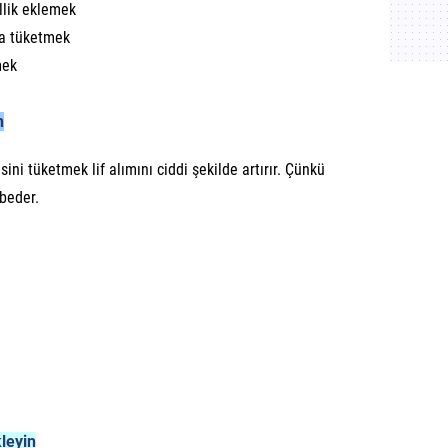
llik eklemek
a tüketmek
mek
n
i tüketmek lif alımını ciddi şekilde artırır. Çünkü
beder.
kleyin