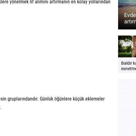
lere yönelmek lif alımını artırmanın en kolay yollarından
Evde
artır
neler
Baldır k
esnetm
önemlid
ve güçl
için ipuç
esin gruplarındandır. Günlük öğünlere küçük eklemeler
.