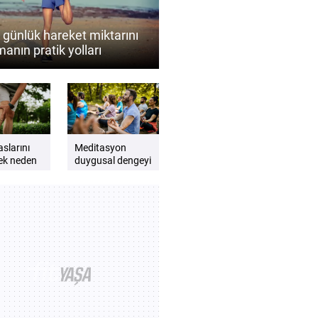
 günlük hareket miktarını
manın pratik yolları
dir?
aslarını
Meditasyon
ek neden
duygusal dengeyi
ir? Esnek
desteklemeye
ü bacaklar
yardımcı olur
ları
mu? Düzenli
meditasyonun
zihinsel iyi oluşa
katkıları