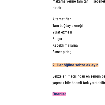
makarna yerine tam tahıllı seçenek
biridir.
Alternatifler
Tam buğday ekmeği
Yulaf ezmesi
Bulgur
Kepekli makarna
Esmer pirinç
2. Her öğüne sebze ekleyin
Sebzeler lif açısından en zengin b
yapmak bile önemli fark yaratabilir
Öneriler