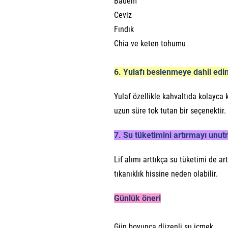
Badem
Ceviz
Fındık
Chia ve keten tohumu
6. Yulafı beslenmeye dahil edi
Yulaf özellikle kahvaltıda kolayca 
uzun süre tok tutan bir seçenektir.
7. Su tüketimini artırmayı unu
Lif alımı arttıkça su tüketimi de ar
tıkanıklık hissine neden olabilir.
Günlük öneri
Gün boyunca düzenli su içmek