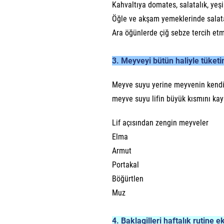
Kahvaltıya domates, salatalık, yeşi
Öğle ve akşam yemeklerinde salat
Ara öğünlerde çiğ sebze tercih et
3. Meyveyi bütün haliyle tüketi
Meyve suyu yerine meyvenin kendisin
meyve suyu lifin büyük kısmını kay
Lif açısından zengin meyveler
Elma
Armut
Portakal
Böğürtlen
Muz
4. Baklagilleri haftalık rutine e