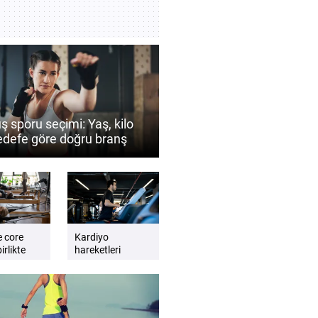
ş sporu seçimi: Yaş, kilo
edefe göre doğru branş
 belirlenir?
e core
Kardiyo
irlikte
hareketleri
günlük enerji
lmalıdır?
seviyesini artırır
e dengeli
mı? Daha zinde
t için
hissetmek için
kardiyo önerileri