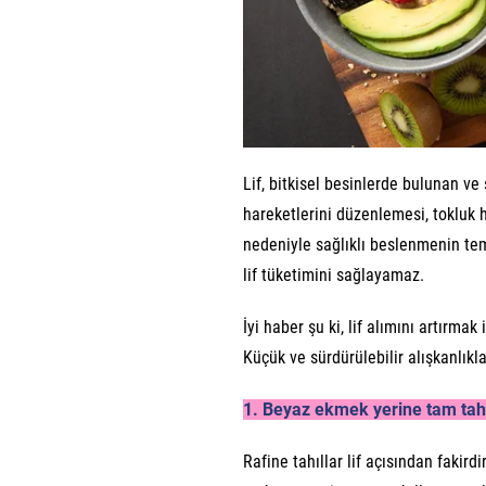
Lif, bitkisel besinlerde bulunan ve
hareketlerini düzenlemesi, tokluk 
nedeniyle sağlıklı beslenmenin teme
lif tüketimini sağlayamaz.
İyi haber şu ki, lif alımını artırma
Küçük ve sürdürülebilir alışkanlıklar
1. Beyaz ekmek yerine tam tahıl
Rafine tahıllar lif açısından fakir