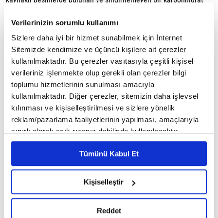
türüdür. Sindirim sisteminden büyük ölçüde parçalanmadan
Verilerinizin sorumlu kullanımı
geçen lif, bağırsak sağlığının desteklenmesinde önemli rol oynar.
Sizlere daha iyi bir hizmet sunabilmek için İnternet
Modern beslenme alışkanlıklarında lif tüketimi genellikle önerilen
Sitemizde kendimize ve üçüncü kişilere ait çerezler
kullanılmaktadır. Bu çerezler vasıtasıyla çeşitli kişisel
seviyelerin altında kalabilmektedir. Oysa yeterli lif alımı hem
verileriniz işlenmekte olup gerekli olan çerezler bilgi
sindirim sistemi hem de genel sağlık açısından birçok fayda
toplumu hizmetlerinin sunulması amacıyla
sağlayabilir.
kullanılmaktadır. Diğer çerezler, sitemizin daha işlevsel
kılınması ve kişiselleştirilmesi ve sizlere yönelik
Lifli gıdaların faydaları nelerdir?
reklam/pazarlama faaliyetlerinin yapılması, amaçlarıyla
sınırlı olarak açık rızanız dahilinde kullanılacaktır.
Sindirim sistemini destekleyebilir
Çerezlere ilişkin tercihlerinizi çerez paneli vasıtasıyla
Tümünü Kabul Et
belirleyebilirsiniz. Çerezlere ilişkin detaylı bilgi için
Lif, bağırsak hareketlerinin düzenlenmesine yardımcı olabilir.
Ayarlar butonuna tıklayabilir,
Çerez Bilgilendirme
Özellikle yeterli su tüketimiyle birlikte alındığında sindirim
Metnimizi ziyaret edebilirsiniz.
Kişiselleştir
sisteminin daha düzenli çalışmasını destekleyebilir.
6698 sayılı Kişisel Verilerin Korunması Kanunu uyarınca
hazırlanmış olan İnternet Sitesi Aydınlatma Metnimizi
Tokluk hissini artırabilir
Reddet
okumak ve sitemizi ziyaretiniz kapsamında