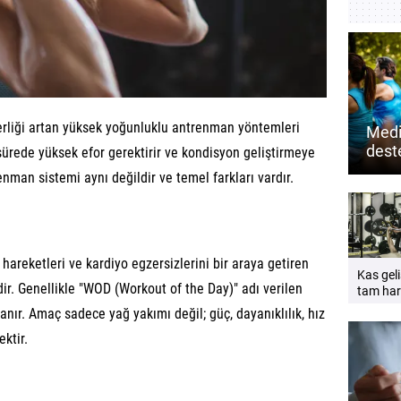
ülerliği artan yüksek yoğunluklu antrenman yöntemleri
Medi
dest
a sürede yüksek efor gerektirir ve kondisyon geliştirmeye
mu? 
enman sistemi aynı değildir ve temel farkları vardır.
zihin
k hareketleri ve kardiyo egzersizlerini bir araya getiren
Kas geli
ir. Genellikle "WOD (Workout of the Day)" adı verilen
tam har
açıklığı
nır. Amaç sadece yağ yakımı değil; güç, dayanıklılık, hız
önemlid
ktir.