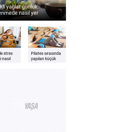
klı yağlar günlük
enmede nasıl yer
ıdır?
ile stres
Pilates sırasında
 nasıl
yapılan küçük
nebilir?
teknik hatalar
e beden
nelere yol
ni
açabilir?
iren