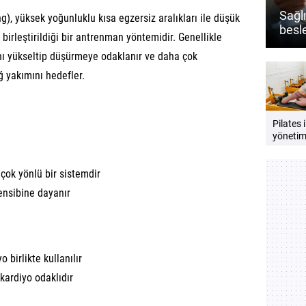
Sağlı
ng), yüksek yoğunluklu kısa egzersiz aralıkları ile düşük
besl
birleştirildiği bir antrenman yöntemidir. Genellikle
almal
ızını yükseltip düşürmeye odaklanır ve daha çok
ğ yakımını hedefler.
Pilates 
yönetimi
destekle
Zihin v
 çok yönlü bir sistemdir
dengesi
güçlend
rensibine dayanır
öneriler
o birlikte kullanılır
 kardiyo odaklıdır