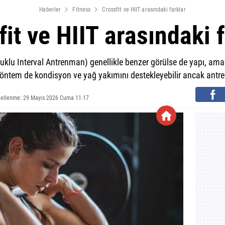
Haberler
Fitness
Crossfit ve HIIT arasındaki farklar
it ve HIIT arasındaki 
luklu Interval Antrenman) genellikle benzer görülse de yapı, am
iki yöntem de kondisyon ve yağ yakımını destekleyebilir ancak antr
cellenme: 29 Mayıs 2026 Cuma 11:17