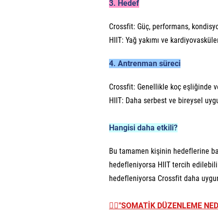
3. Hedef
Crossfit: Güç, performans, kondisy
HIIT: Yağ yakımı ve kardiyovasküler
4. Antrenman süreci
Crossfit: Genellikle koç eşliğinde v
HIIT: Daha serbest ve bireysel uygu
Hangisi daha etkili?
Bu tamamen kişinin hedeflerine bağ
hedefleniyorsa HIIT tercih edilebil
hedefleniyorsa Crossfit daha uygun 
👉🏼
"SOMATİK DÜZENLEME NEDİ