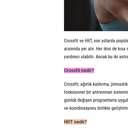
Crossfit ve HIIT, son yıllarda pop
arasında yer alır. Her ikisi de kıs
yardımcı olabilir. Ancak bu iki antr
Crossfit nedir?
Crossfit; ağırlık kaldırma, jimnasti
fonksiyonel bir antrenman sistemid
günlük değişen programlarla uygula
ve koordinasyonu birlikte geliştirme
HIIT nedir?