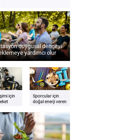
tasyon duygusal dengeyi
eklemeye yardımcı olur
Düzenli meditasyonun
sel iyi oluşa katkıları
şimi için
Sporcular için
eket
doğal enerji veren
 neden
besinler nelerdir?
ir?
Performansı
destekleyen besin
önerileri