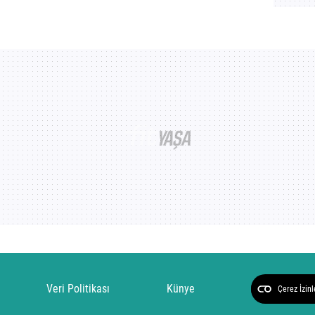
Veri Politikası
Künye
Çerez İzinl