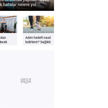
k hatalar nelere yol
lir?
adan
Adım hedefi nasıl
lecek
belirlenir? Sağlıklı
yürüyüş için
eri
ipuçları
?