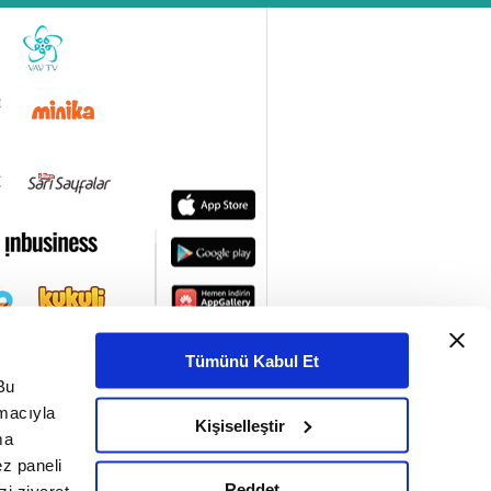
Tümünü Kabul Et
Bu
amacıyla
Kişiselleştir
ma
ez paneli
Reddet