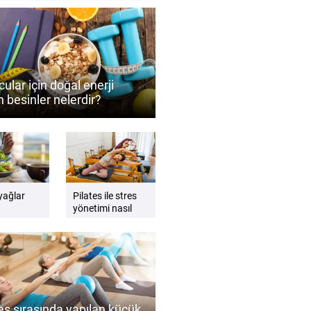
ular için doğal enerji
 besinler nelerdir?
ormansı destekleyen
 önerileri
 yağlar
Pilates ile stres
yönetimi nasıl
ede nasıl
desteklenebilir?
lıdır?
Zihin ve beden
dengesini
güçlendiren
öneriler
tes sırasında yapılan küçük