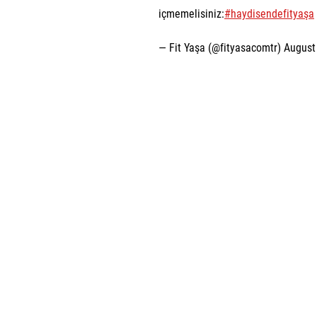
içmemelisiniz:
#haydisendefityaşa
— Fit Yaşa (@fityasacomtr)
August