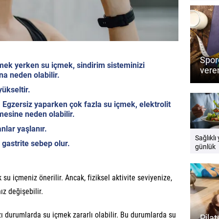
Sporc
k yerken su içmek, sindirim sisteminizi
veren
na neden olabilir.
Perf
yükseltir.
besin
Egzersiz yaparken çok fazla su içmek, elektrolit
mesine neden olabilir.
lar yaşlanır.
Sağlıklı
 gastrite sebep olur.
günlük
beslenm
yer alma
su içmeniz önerilir. Ancak, fiziksel aktivite seviyenize,
ız değişebilir.
zı durumlarda su içmek zararlı olabilir. Bu durumlarda su
Pila