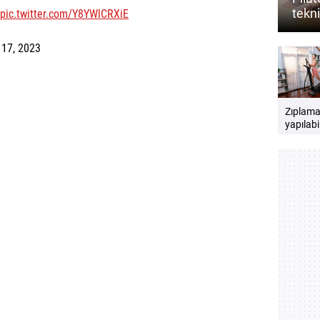
tekni
pic.twitter.com/Y8YWlCRXiE
açabi
 17, 2023
Zıplam
yapılabi
kardiyo
hareketl
nelerdir