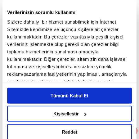
30 Ağustos 2025 08:55 Güncellenme: 30 Ağustos 2025 Cumartesi 08:55
Verilerinizin sorumlu kullanımı
Sizlere daha iyi bir hizmet sunabilmek için İnternet
Sitemizde kendimize ve üçüncü kişilere ait çerezler
kullanılmaktadır. Bu çerezler vasıtasıyla çeşitli kişisel
verileriniz işlenmekte olup gerekli olan çerezler bilgi
toplumu hizmetlerinin sunulması amacıyla
kullanılmaktadır. Diğer çerezler, sitemizin daha işlevsel
kılınması ve kişiselleştirilmesi ve sizlere yönelik
reklam/pazarlama faaliyetlerinin yapılması, amaçlarıyla
sınırlı olarak açık rızanız dahilinde kullanılacaktır.
Çerezlere ilişkin tercihlerinizi çerez paneli vasıtasıyla
Tümünü Kabul Et
belirleyebilirsiniz. Çerezlere ilişkin detaylı bilgi için
Yeşil çay, yüzyıllardır hem sağlık hem de zindelik için tercih
Ayarlar butonuna tıklayabilir,
Çerez Bilgilendirme
edilen en değerli bitki çaylarından biridir. İçeriğindeki kateşinler
Metnimizi ziyaret edebilirsiniz.
Kişiselleştir
ve antioksidanlar, vücudu serbest radikallere karşı koruyarak
6698 sayılı Kişisel Verilerin Korunması Kanunu uyarınca
bağışıklık sistemini güçlendirir. Düzenli tüketildiğinde
hazırlanmış olan İnternet Sitesi Aydınlatma Metnimizi
Reddet
okumak ve sitemizi ziyaretiniz kapsamında
metabolizmayı hızlandırarak yağ yakımına destek olabilir. Aynı