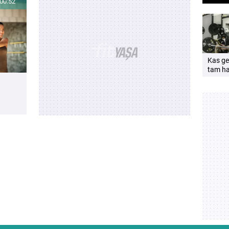
mu?
00:52
zihi
Kas gel
tam ha
açıklığ
önemli