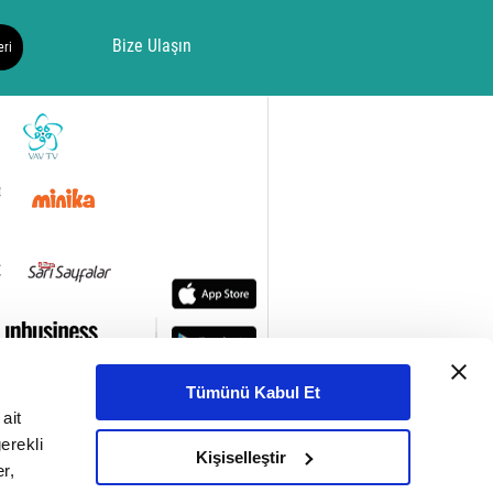
Bize Ulaşın
eri
Tümünü Kabul Et
ait
erekli
Kişiselleştir
r,