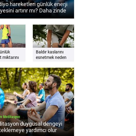
iyo hareketleri günlük enerji
yesini artırır mı? Daha zinde
etmek için kardiyo önerileri
ünlük
Baldır kaslarını
t miktarını
esnetmek neden
anın pratik
önemlidir? Esnek
 nelerdir?
ve güçlü bacaklar
için ipuçları
ve Meditasyon
itasyon duygusal dengeyi
teklemeye yardımcı olur