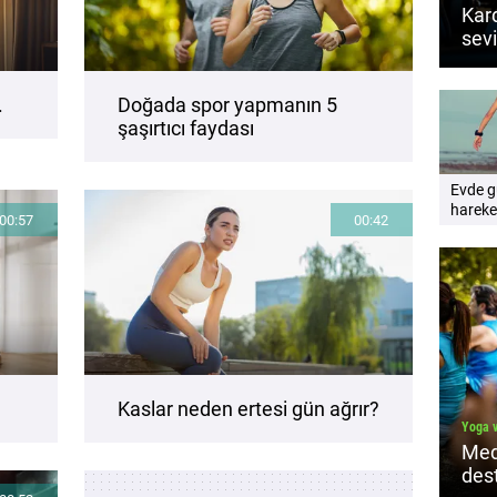
Kard
sevi
hiss
.
Doğada spor yapmanın 5
şaşırtıcı faydası
Evde g
hareke
00:57
00:42
artırm
yolları
Kaslar neden ertesi gün ağrır?
Yoga 
Med
des