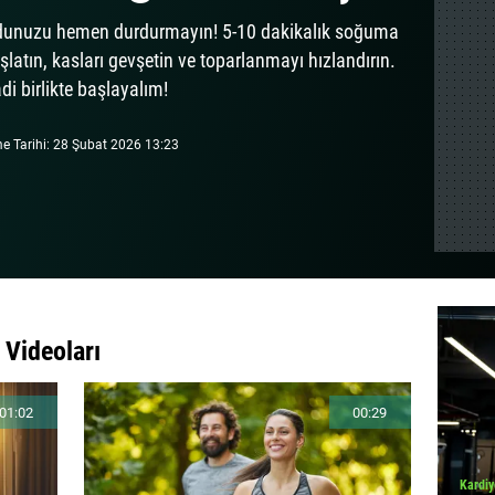
udunuzu hemen durdurmayın! 5-10 dakikalık soğuma
aşlatın, kasları gevşetin ve toparlanmayı hızlandırın.
di birlikte başlayalım!
me Tarihi: 28 Şubat 2026 13:23
 Videoları
01:02
00:29
Kardiy