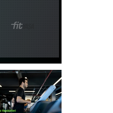
ertesi gün
ağrır?
o Hareketleri