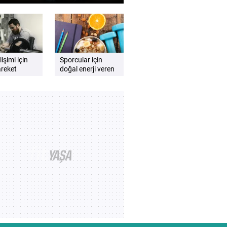
 Düzenli meditasyonun
nsel iyi oluşa katkıları
işimi için
Sporcular için
reket
doğal enerji veren
ı neden
besinler nelerdir?
dir?
Performansı
destekleyen besin
önerileri