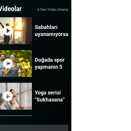
 Videolar
4 Yeni Video Önerisi
Sabahları
uyanamıyorsan...
Doğada spor
yapmanın 5
şaşırtıcı
faydası
Yoga serisi
"Sukhasana"
Kaslar neden