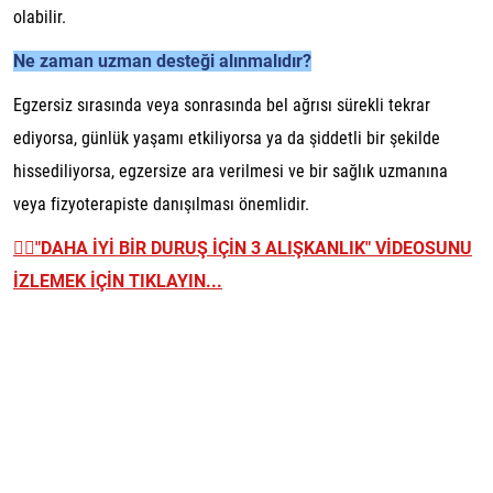
olabilir.
Ne zaman uzman desteği alınmalıdır?
Egzersiz sırasında veya sonrasında bel ağrısı sürekli tekrar
ediyorsa, günlük yaşamı etkiliyorsa ya da şiddetli bir şekilde
hissediliyorsa, egzersize ara verilmesi ve bir sağlık uzmanına
veya fizyoterapiste danışılması önemlidir.
👉🏼
"DAHA İYİ BİR DURUŞ İÇİN 3 ALIŞKANLIK" VİDEOSUNU
İZLEMEK İÇİN TIKLAYIN...