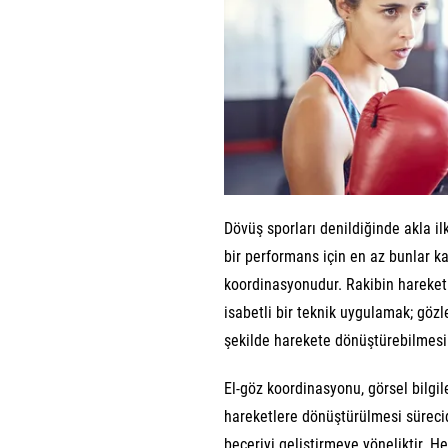
Dövüş sporları denildiğinde akla ilk
bir performans için en az bunlar k
koordinasyonudur. Rakibin hareke
isabetli bir teknik uygulamak; gözl
şekilde harekete dönüştürebilmesin
El-göz koordinasyonu, görsel bilgil
hareketlere dönüştürülmesi süreci
beceriyi geliştirmeye yöneliktir. H