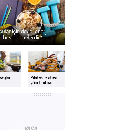
enli
syonun
 iyi oluşa
ı
ular için doğal enerji
 besinler nelerdir?
ormansı destekleyen
 önerileri
 yağlar
Pilates ile stres
yönetimi nasıl
ede nasıl
desteklenebilir?
lıdır?
Zihin ve beden
dengesini
güçlendiren
öneriler