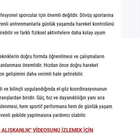
fesyonel sporcular için önemli değildir. Dövüş sporlarına
üzenli antrenmanlarla günlük yaşamda hareket kontrolünü
tirebilir ve farklı fiziksel aktivitelere daha kolay uyum
 tekniklerin doğru formda öğrenilmesi ve çalışmaların
planlanması önemlidir. Hızdan önce doğru hareket
 gelişimini daha verimli hale getirebilir.
li ve bilinçli uygulandığında el-göz koordinasyonunun
anşlardan biridir. Güç, hız ve dayanıklılığın yanı sıra
eklenmesi, hem sportif performans hem de günlük yaşam
venli şekilde yapılmasına yardımcı olabilir.
 3 ALIŞKANLIK" VİDEOSUNU İZLEMEK İÇİN