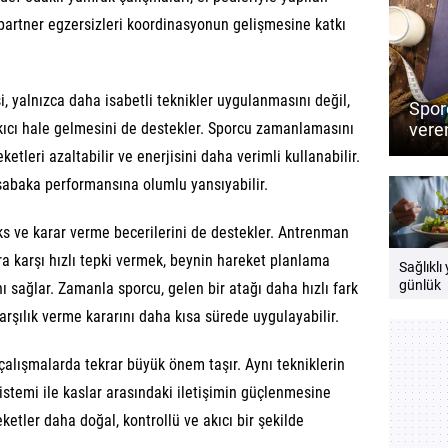
mu? Düz
 partner egzersizleri koordinasyonun gelişmesine katkı
medita
zihinsel
katkılar
, yalnızca daha isabetli teknikler uygulanmasını değil,
Sporc
veren
ıcı hale gelmesini de destekler. Sporcu zamanlamasını
Perf
ketleri azaltabilir ve enerjisini daha verimli kullanabilir.
besin
baka performansına olumlu yansıyabilir.
s ve karar verme becerilerini de destekler. Antrenman
ra karşı hızlı tepki vermek, beynin hareket planlama
Sağlıklı
günlük
nı sağlar. Zamanla sporcu, gelen bir atağı daha hızlı fark
beslenm
rşılık verme kararını daha kısa sürede uygulayabilir.
yer alma
çalışmalarda tekrar büyük önem taşır. Aynı tekniklerin
istemi ile kaslar arasındaki iletişimin güçlenmesine
ketler daha doğal, kontrollü ve akıcı bir şekilde