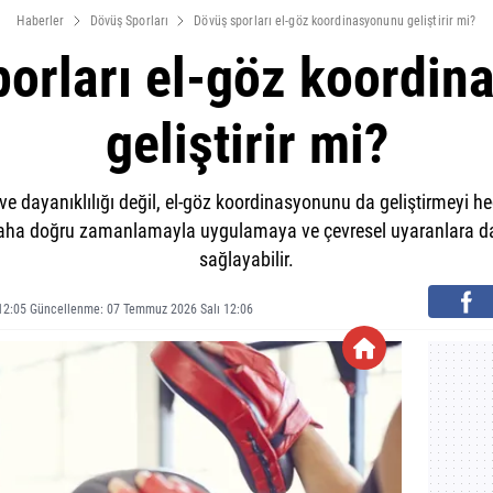
Haberler
Dövüş Sporları
Dövüş sporları el-göz koordinasyonunu geliştirir mi?
orları el-göz koordi
geliştirir mi?
ve dayanıklılığı değil, el-göz koordinasyonunu da geliştirmeyi he
i daha doğru zamanlamayla uygulamaya ve çevresel uyaranlara dah
sağlayabilir.
2:05 Güncellenme: 07 Temmuz 2026 Salı 12:06