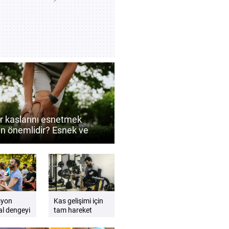
ır kaslarını esnetmek
n önemlidir? Esnek ve
 bacaklar için ipuçları
syon
Kas gelişimi için
l dengeyi
tam hareket
lemeye
açıklığı neden
ı olur
önemlidir?