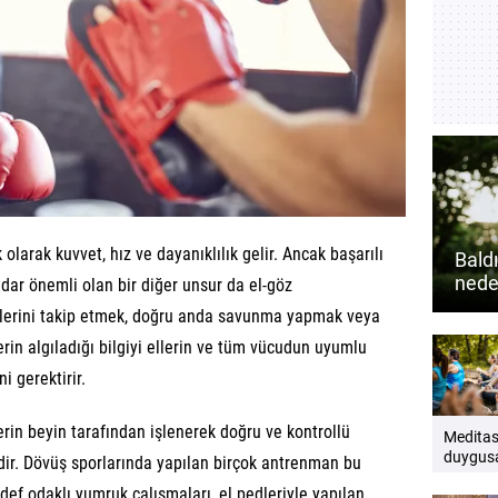
 olarak kuvvet, hız ve dayanıklılık gelir. Ancak başarılı
Bald
nede
adar önemli olan bir diğer unsur da el-göz
güçlü
tlerini takip etmek, doğru anda savunma yapmak veya
erin algıladığı bilgiyi ellerin ve tüm vücudun uyumlu
i gerektirir.
erin beyin tarafından işlenerek doğru ve kontrollü
Medita
duygusa
dir. Dövüş sporlarında yapılan birçok antrenman bu
destek
edef odaklı yumruk çalışmaları, el pedleriyle yapılan
yardımc