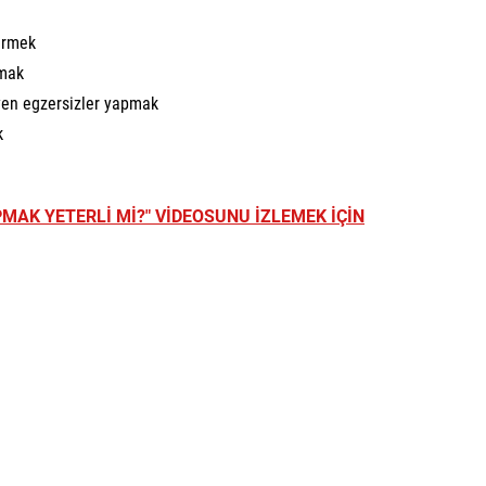
irmek
kmak
eyen egzersizler yapmak
k
MAK YETERLİ Mİ?" VİDEOSUNU İZLEMEK İÇİN