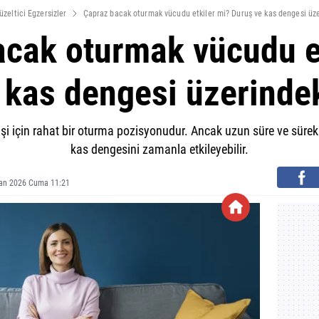
üzeltici Egzersizler
Çapraz bacak oturmak vücudu etkiler mi? Duruş ve kas dengesi üzer
cak oturmak vücudu e
 kas dengesi üzerindeki
i için rahat bir oturma pozisyonudur. Ancak uzun süre ve sürek
kas dengesini zamanla etkileyebilir.
ran 2026 Cuma 11:21