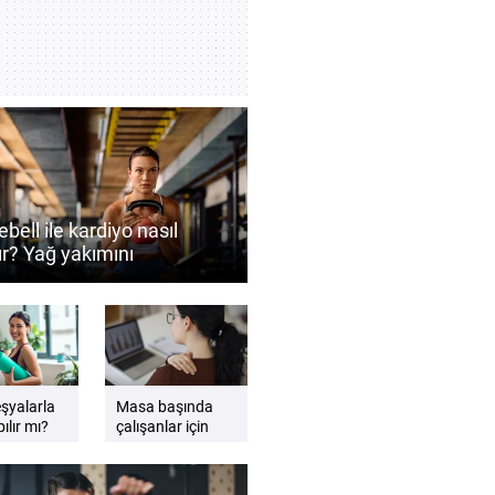
ebell ile kardiyo nasıl
ır? Yağ yakımını
ekleyen antrenman
eri
eşyalarla
Masa başında
ılır mı?
çalışanlar için
gzersiz
etkili sandalye
esnemeleri