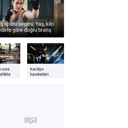
ş sporu seçimi: Yaş, kilo
edefe göre doğru branş
 belirlenir?
e core
Kardiyo
irlikte
hareketleri
günlük enerji
lmalıdır?
seviyesini artırır
e dengeli
mı? Daha zinde
t için
hissetmek için
kardiyo önerileri