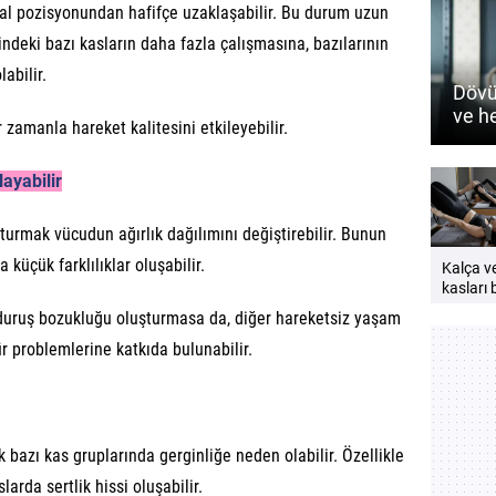
al pozisyonundan hafifçe uzaklaşabilir. Bu durum uzun
ndeki bazı kasların daha fazla çalışmasına, bazılarının
abilir.
Dövü
ve h
 zamanla hareket kalitesini etkileyebilir.
nasıl
ayabilir
turmak vücudun ağırlık dağılımını değiştirebilir. Bunun
üçük farklılıklar oluşabilir.
Kalça v
kasları b
neden
duruş bozukluğu oluşturmasa da, diğer hareketsiz yaşam
çalıştırı
ür problemlerine katkıda bulunabilir.
Güçlü v
bir vücu
öneriler
bazı kas gruplarında gerginliğe neden olabilir. Özellikle
larda sertlik hissi oluşabilir.