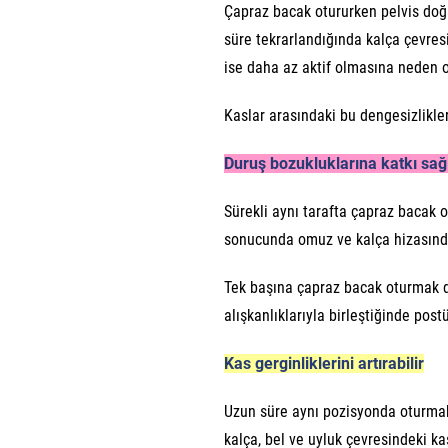
Çapraz bacak otururken pelvis doğ
süre tekrarlandığında kalça çevresi
ise daha az aktif olmasına neden ol
Kaslar arasındaki bu dengesizlikler
Duruş bozukluklarına katkı sağl
Sürekli aynı tarafta çapraz bacak o
sonucunda omuz ve kalça hizasında k
Tek başına çapraz bacak oturmak 
alışkanlıklarıyla birleştiğinde post
Kas gerginliklerini artırabilir
Uzun süre aynı pozisyonda oturmak 
kalça, bel ve uyluk çevresindeki kas