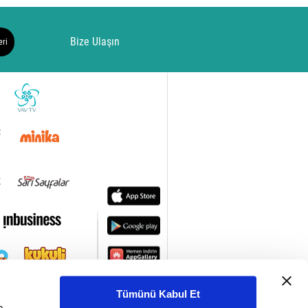
Bize Ulaşın
eri
Tümünü Kabul Et