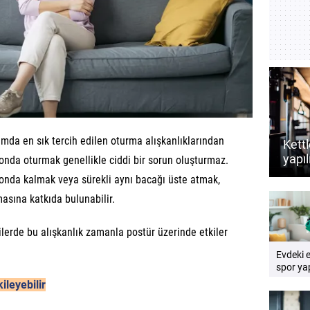
da en sık tercih edilen oturma alışkanlıklarından
Kettl
yapıl
syonda oturmak genellikle ciddi bir sorun oluşturmaz.
dest
onda kalmak veya sürekli aynı bacağı üste atmak,
rehb
asına katkıda bulunabilir.
ilerde bu alışkanlık zamanla postür üzerinde etkiler
Evdeki 
spor yap
Pratik e
ileyebilir
rehberi