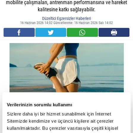
mobilite çalışmaları, antrenman performansına ve hareket
kalitesine katkı sağlayabilir.
Düzeltici Egzersizler Haberleri
16 Haziran 2026 14:02 Güncellenme: 16 Haziran 2026 Salı 14:02
Verilerinizin sorumlu kullanımı
Sizlere daha iyi bir hizmet sunabilmek için İnternet
Birçok kişi antrenman öncesi ısınmayı yalnızca hafif tempo
Sitemizde kendimize ve üçüncü kişilere ait çerezler
yürüyüş veya koşu olarak düşünür. Ancak etkili bir ısınma
kullanılmaktadır. Bu çerezler vasıtasıyla çeşitli kişisel
programı, kasların yanı sıra eklemleri ve sinir sistemini de