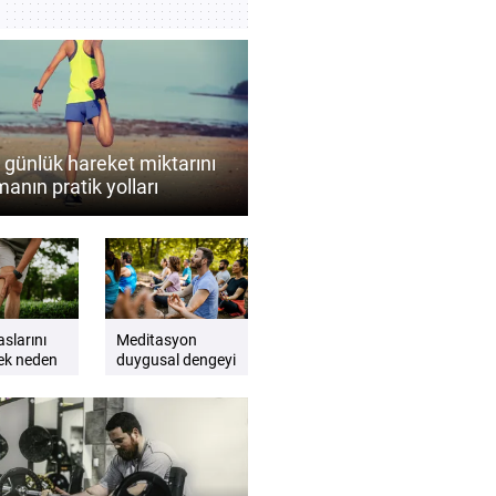
 günlük hareket miktarını
manın pratik yolları
dir?
aslarını
Meditasyon
ek neden
duygusal dengeyi
ir? Esnek
desteklemeye
ü bacaklar
yardımcı olur
ları
mu? Düzenli
meditasyonun
zihinsel iyi oluşa
katkıları