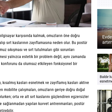
bilgisayar karşısında kalmak, omuzların öne doğru
Evde
artır
lıp sırt kaslarının zayıflamasına neden olur. Bu postür
neler
uz sıkışması ve sırt tutulmaları gibi sorunları
mesi yalnızca estetik bir problem değil, aynı zamanda
 konforunu da olumsuz etkileyen fonksiyonel bir
Baldır k
esnetm
, kısalmış kasları esnetmek ve zayıflamış kasları aktive
önemlid
en mobilite çalışmaları, omuzların geriye doğru doğal
ve güçl
için ipuç
rken; orta ve alt sırt kaslarını güçlendiren egzersizler
enge sağlanmadan yapılan kuvvet antrenmanları, postür
irebilir.