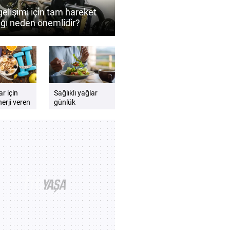
gelişimi için tam hareket
lığı neden önemlidir?
r için
Sağlıklı yağlar
erji veren
günlük
 nelerdir?
beslenmede nasıl
mansı
yer almalıdır?
eyen besin
i