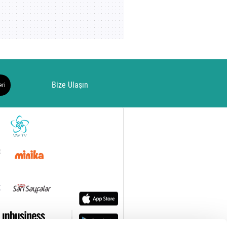
Bize Ulaşın
eri