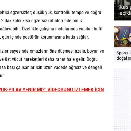
Kas 
eltici egzersizler; düşük yük, kontrollü tempo ve doğru
açık
2 dakikalık kısa egzersiz rutinleri bile omuz
ağlayabilir. Özellikle çalışma molalarında yapılan hafif
i, gün içinde postürün korunmasına katkı sağlar.
sizler sayesinde omuzların öne düşmesi azalır, boyun ve
Sporcula
doğal en
 ve üst vücut hareketleri daha rahat hale gelir. Doğru
besinler
asa başı çalışanlar için uzun vadede ağrısız ve dengeli
Perfor
destekl
ur.
öneriler
K-PİLAV YENİR Mİ?" VİDEOSUNU İZLEMEK İÇİN