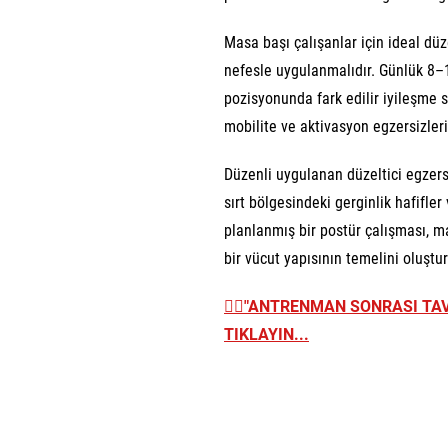
Masa başı çalışanlar için ideal düz
nefesle uygulanmalıdır. Günlük 8–1
pozisyonunda fark edilir iyileşme s
mobilite ve aktivasyon egzersizler
Düzenli uygulanan düzeltici egzer
sırt bölgesindeki gerginlik hafifler
planlanmış bir postür çalışması, m
bir vücut yapısının temelini oluştur
👉🏼
"ANTRENMAN SONRASI TAVU
TIKLAYIN...