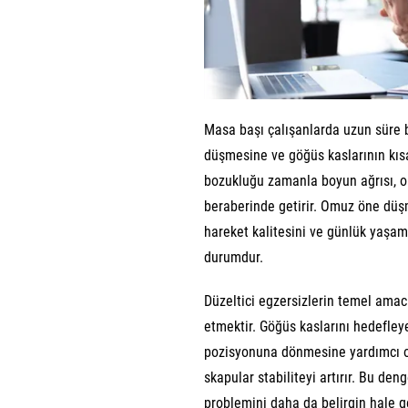
Masa başı çalışanlarda uzun süre 
düşmesine ve göğüs kaslarının kısa
bozukluğu zamanla boyun ağrısı, om
beraberinde getirir. Omuz öne düş
hareket kalitesini ve günlük yaşam
durumdur.
Düzeltici egzersizlerin temel amacı
etmektir. Göğüs kaslarını hedefley
pozisyonuna dönmesine yardımcı olu
skapular stabiliteyi artırır. Bu d
problemini daha da belirgin hale get