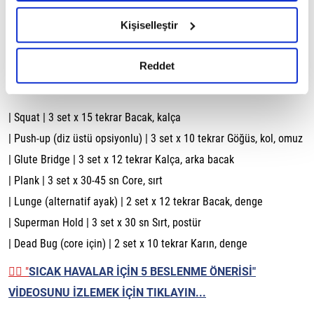
hazırlanmış olan İnternet Sitesi Aydınlatma Metnimizi
Kalça dairesi ve gövde çevirme – 1 dk
Kişiselleştir
okumak ve sitemizi ziyaretiniz kapsamında
🔸 Tam Vücut Egzersizleri (20–25 Dakika)
gerçekleştirilen veri işleme faaliyetleri ile ilgili daha
detaylı bilgi almak için lütfen
tıklayınız.
Reddet
| Egzersiz | Süre / Tekrar Hedef Kas Grubu
| Squat | 3 set x 15 tekrar Bacak, kalça
| Push-up (diz üstü opsiyonlu) | 3 set x 10 tekrar Göğüs, kol, omuz
| Glute Bridge | 3 set x 12 tekrar Kalça, arka bacak
| Plank | 3 set x 30-45 sn Core, sırt
| Lunge (alternatif ayak) | 2 set x 12 tekrar Bacak, denge
| Superman Hold | 3 set x 30 sn Sırt, postür
| Dead Bug (core için) | 2 set x 10 tekrar Karın, denge
👉🏼 "
SICAK HAVALAR İÇİN 5 BESLENME ÖNERİSİ"
VİDEOSUNU İZLEMEK İÇİN TIKLAYIN...