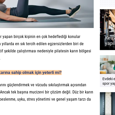
r yapan birçok kişinin en çok hedeflediği konular
Kettl
yapıl
 yıllarda en sık tercih edilen egzersizlerden biri de
dest
tif şekilde çalıştırması nedeniyle pilatesin karın bölgesi
rehb
.
karına sahip olmak için yeterli mi?
Evdeki 
spor yap
arını güçlendirmek ve vücudu sıkılaştırmak açısından
Pratik e
. Ancak tek başına mucizevi bir çözüm değil. Düz bir karın
rehberi
beslenme, uyku, stres yönetimi ve genel yaşam tarzı da