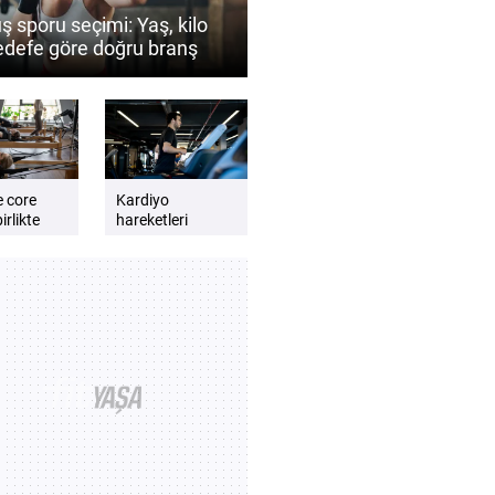
ş sporu seçimi: Yaş, kilo
edefe göre doğru branş
 belirlenir?
e core
Kardiyo
irlikte
hareketleri
günlük enerji
lmalıdır?
seviyesini artırır
e dengeli
mı? Daha zinde
t için
hissetmek için
kardiyo önerileri