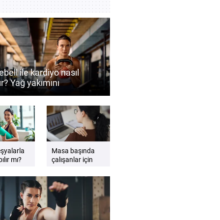
ebell ile kardiyo nasıl
ır? Yağ yakımını
ekleyen antrenman
eri
eşyalarla
Masa başında
ılır mı?
çalışanlar için
gzersiz
etkili sandalye
esnemeleri