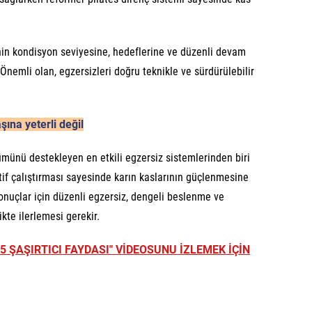
inin kondisyon seviyesine, hedeflerine ve düzenli devam
Önemli olan, egzersizleri doğru teknikle ve sürdürülebilir
aşına yeterli değil
nümünü destekleyen en etkili egzersiz sistemlerinden biri
aktif çalıştırması sayesinde karın kaslarının güçlenmesine
sonuçlar için düzenli egzersiz, dengeli beslenme ve
ikte ilerlemesi gerekir.
 ŞAŞIRTICI FAYDASI" VİDEOSUNU İZLEMEK İÇİN