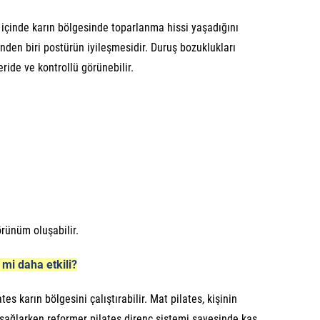
e içinde karın bölgesinde toparlanma hissi yaşadığını
nden biri postürün iyileşmesidir. Duruş bozuklukları
ride ve kontrollü görünebilir.
örünüm oluşabilir.
 mi daha etkili?
s karın bölgesini çalıştırabilir. Mat pilates, kişinin
ı sağlarken reformer pilates direnç sistemi sayesinde kas