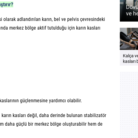
ştırır?
Dövü
ve h
i olarak adlandırılan karın, bel ve pelvis çevresindeki
nasıl
ında merkez bölge aktif tutulduğu için karın kasları
Kalça v
kasları b
neden
çalıştırı
Güçlü v
bir vücu
öneriler
kaslarının güçlenmesine yardımcı olabilir.
 karın kasları değil, daha derinde bulunan stabilizatör
hem daha güçlü bir merkez bölge oluşturabilir hem de