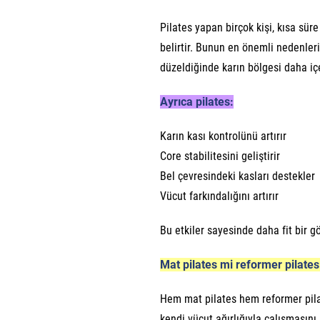
Pilates yapan birçok kişi, kısa sür
belirtir. Bunun en önemli nedenleri
düzeldiğinde karın bölgesi daha içe
Ayrıca pilates:
Karın kası kontrolünü artırır
Core stabilitesini geliştirir
Bel çevresindeki kasları destekler
Vücut farkındalığını artırır
Bu etkiler sayesinde daha fit bir g
Mat pilates mi reformer pilates
Hem mat pilates hem reformer pilate
kendi vücut ağırlığıyla çalışmasın