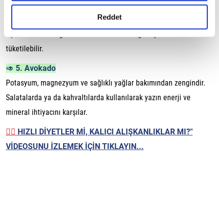
🐟 4. Somon
gerçekleştirilen veri işleme faaliyetleri ile ilgili daha
detaylı bilgi almak için lütfen
tıklayınız.
Reddet
Omega-3 yağ asitlerinin yanı sıra selenyum, fosfor ve potasyum
açısından da zengindir. Haftada 1-2 kez ızgara ya da fırında
tüketilebilir.
🥑 5. Avokado
Potasyum, magnezyum ve sağlıklı yağlar bakımından zengindir.
Salatalarda ya da kahvaltılarda kullanılarak yazın enerji ve
mineral ihtiyacını karşılar.
👉🏼
HIZLI DİYETLER Mİ, KALICI ALIŞKANLIKLAR MI?"
VİDEOSUNU İZLEMEK İÇİN TIKLAYIN...