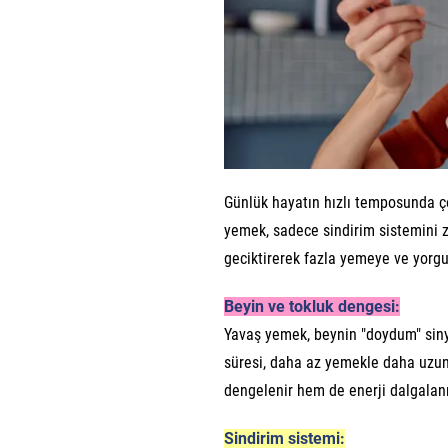
Günlük hayatın hızlı temposunda ç
yemek, sadece sindirim sistemini z
geciktirerek fazla yemeye ve yorgu
Beyin ve tokluk dengesi:
Yavaş yemek, beynin "doydum" siny
süresi, daha az yemekle daha uzun 
dengelenir hem de enerji dalgalanm
Sindirim sistemi: