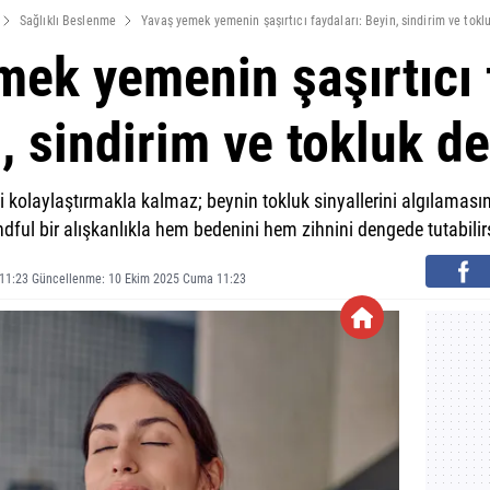
Sağlıklı Beslenme
Yavaş yemek yemenin şaşırtıcı faydaları: Beyin, sindirim ve tokl
ek yemenin şaşırtıcı 
, sindirim ve tokluk d
kolaylaştırmakla kalmaz; beynin tokluk sinyallerini algılamasın
dful bir alışkanlıkla hem bedenini hem zihnini dengede tutabilir
 11:23 Güncellenme: 10 Ekim 2025 Cuma 11:23