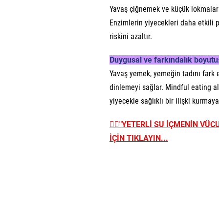
Yavaş çiğnemek ve küçük lokmalarla
Enzimlerin yiyecekleri daha etkili 
riskini azaltır.
Duygusal ve farkındalık boyutu
Yavaş yemek, yemeğin tadını fark e
dinlemeyi sağlar. Mindful eating 
yiyecekle sağlıklı bir ilişki kurmay
👉🏼
"YETERLİ SU İÇMENİN VÜC
İÇİN TIKLAYIN...