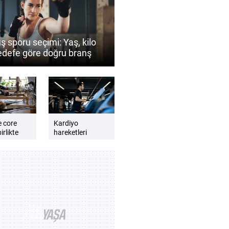
ş sporu seçimi: Yaş, kilo
edefe göre doğru branş
 belirlenir?
e core
Kardiyo
irlikte
hareketleri
günlük enerji
lmalıdır?
seviyesini artırır
e dengeli
mı? Daha zinde
t için
hissetmek için
kardiyo önerileri