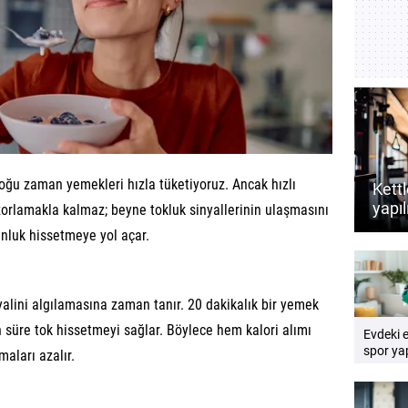
oğu zaman yemekleri hızla tüketiyoruz. Ancak hızlı
Kettl
yapıl
orlamakla kalmaz; beyne tokluk sinyallerinin ulaşmasını
dest
nluk hissetmeye yol açar.
rehb
alini algılamasına zaman tanır. 20 dakikalık bir yemek
süre tok hissetmeyi sağlar. Böylece hem kalori alımı
Evdeki 
spor yap
aları azalır.
Pratik e
rehberi