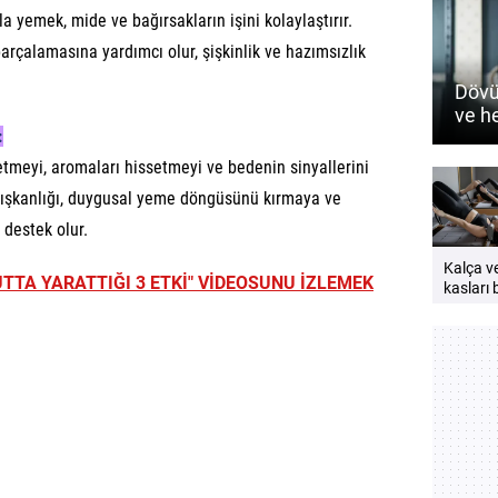
 yemek, mide ve bağırsakların işini kolaylaştırır.
parçalamasına yardımcı olur, şişkinlik ve hazımsızlık
Dövü
ve h
:
nasıl
tmeyi, aromaları hissetmeyi ve bedenin sinyallerini
alışkanlığı, duygusal yeme döngüsünü kırmaya ve
a destek olur.
Kalça v
UTTA YARATTIĞI 3 ETKİ" VİDEOSUNU İZLEMEK
kasları b
neden
çalıştırı
Güçlü v
bir vücu
öneriler