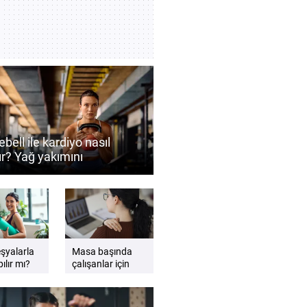
ebell ile kardiyo nasıl
ır? Yağ yakımını
ekleyen antrenman
eri
eşyalarla
Masa başında
ılır mı?
çalışanlar için
gzersiz
etkili sandalye
esnemeleri