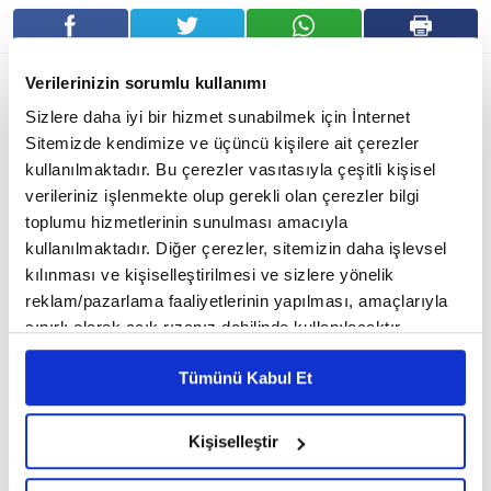
Verilerinizin sorumlu kullanımı
Sizlere daha iyi bir hizmet sunabilmek için İnternet
Sitemizde kendimize ve üçüncü kişilere ait çerezler
kullanılmaktadır. Bu çerezler vasıtasıyla çeşitli kişisel
verileriniz işlenmekte olup gerekli olan çerezler bilgi
toplumu hizmetlerinin sunulması amacıyla
kullanılmaktadır. Diğer çerezler, sitemizin daha işlevsel
kılınması ve kişiselleştirilmesi ve sizlere yönelik
reklam/pazarlama faaliyetlerinin yapılması, amaçlarıyla
sınırlı olarak açık rızanız dahilinde kullanılacaktır.
Protein, kas onarımı ve gelişimi için en kritik besinlerden biridir.
Çerezlere ilişkin tercihlerinizi çerez paneli vasıtasıyla
Ancak sadece hayvansal kaynaklardan değil, bitkisel gıdalardan
Tümünü Kabul Et
belirleyebilirsiniz. Çerezlere ilişkin detaylı bilgi için
da yeterli protein almak mümkündür. Mercimek, nohut, fasulye,
Ayarlar butonuna tıklayabilir,
Çerez Bilgilendirme
kinoa, chia tohumu ve badem gibi bitkisel besinler; yüksek
Metnimizi ziyaret edebilirsiniz.
Kişiselleştir
6698 sayılı Kişisel Verilerin Korunması Kanunu uyarınca
protein içeriğinin yanı sıra lif, vitamin ve mineral açısından da
hazırlanmış olan İnternet Sitesi Aydınlatma Metnimizi