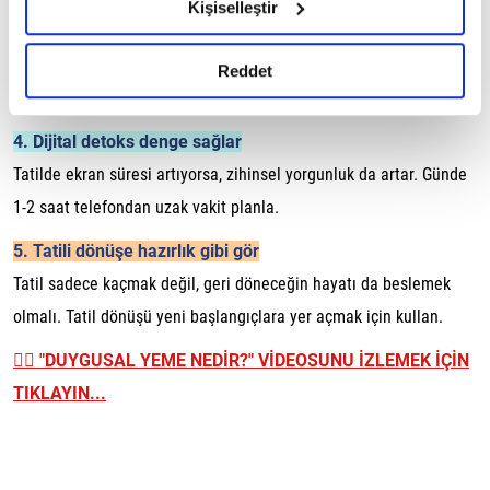
Kişiselleştir
okumak ve sitemizi ziyaretiniz kapsamında
3. Egzersiz şart değil, hareket şart
gerçekleştirilen veri işleme faaliyetleri ile ilgili daha
Spor salonu yerine doğada yürüyüş yap. Yüz. Esne. Bedenini
detaylı bilgi almak için lütfen
tıklayınız.
Reddet
hareketsiz bırakma ama zorunluluk gibi de hissetme.
4. Dijital detoks denge sağlar
Tatilde ekran süresi artıyorsa, zihinsel yorgunluk da artar. Günde
1-2 saat telefondan uzak vakit planla.
5. Tatili dönüşe hazırlık gibi gör
Tatil sadece kaçmak değil, geri döneceğin hayatı da beslemek
olmalı. Tatil dönüşü yeni başlangıçlara yer açmak için kullan.
👉🏼
"DUYGUSAL YEME NEDİR?" VİDEOSUNU İZLEMEK İÇİN
TIKLAYIN...