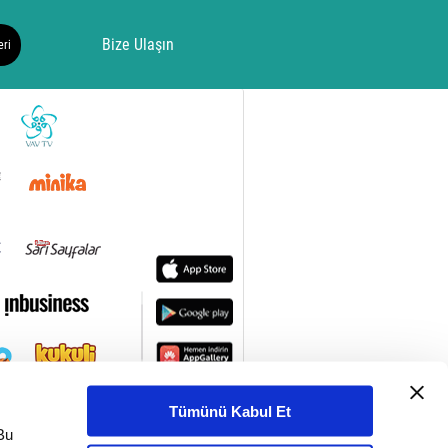
Bize Ulaşın
eri
Tümünü Kabul Et
Bu