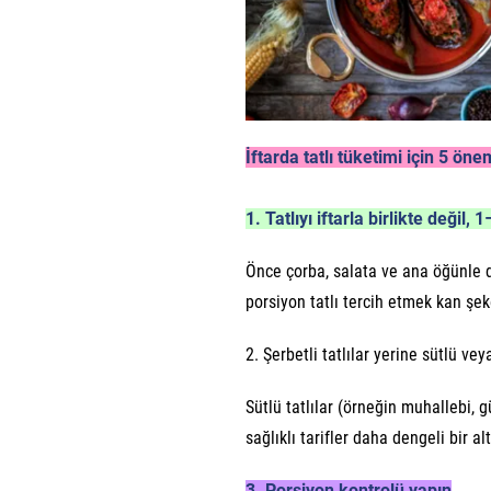
İftarda tatlı tüketimi için 5 öne
1. Tatlıyı iftarla birlikte değil,
Önce çorba, salata ve ana öğünle d
porsiyon tatlı tercih etmek kan şek
2. Şerbetli tatlılar yerine sütlü ve
Sütlü tatlılar (örneğin muhallebi, g
sağlıklı tarifler daha dengeli bir alt
3. Porsiyon kontrolü yapın