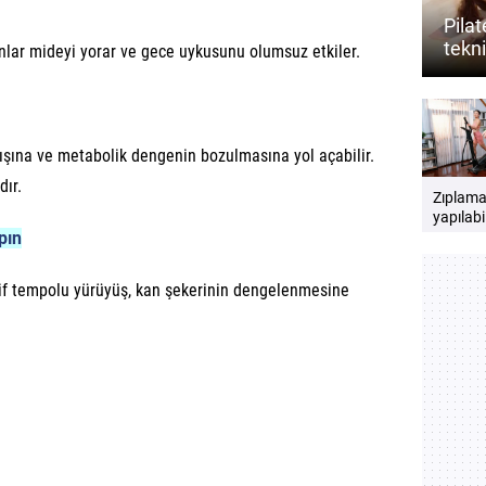
Pila
tekni
yonlar mideyi yorar ve gece uykusunu olumsuz etkiler.
açabi
tışına ve metabolik dengenin bozulmasına yol açabilir.
dır.
Zıplam
yapılabi
pın
kardiyo
hareketl
nelerdir
fif tempolu yürüyüş, kan şekerinin dengelenmesine