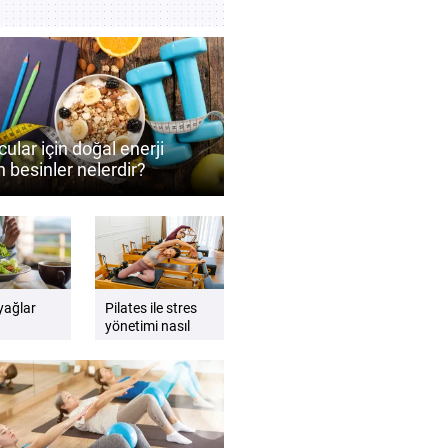
ular için doğal enerji
 besinler nelerdir?
ormansı destekleyen
 önerileri
 yağlar
Pilates ile stres
yönetimi nasıl
ede nasıl
desteklenebilir?
lıdır?
Zihin ve beden
dengesini
güçlendiren
öneriler