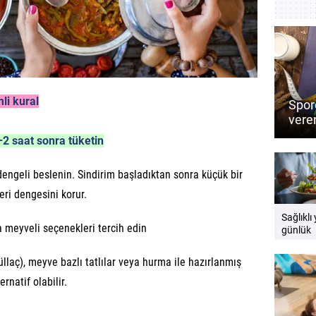
mli kural
Sporc
veren
Perf
 1–2 saat sonra tüketin
besin
engeli beslenin. Sindirim başladıktan sonra küçük bir
eri dengesini korur.
Sağlıklı
ya meyveli seçenekleri tercih edin
günlük
beslenm
yer alma
üllaç), meyve bazlı tatlılar veya hurma ile hazırlanmış
ernatif olabilir.