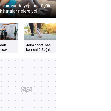
tes sırasında yapılan küçük
k hatalar nelere yol
lir?
adan
Adım hedefi nasıl
lecek
belirlenir? Sağlıklı
yürüyüş için
eri
ipuçları
?