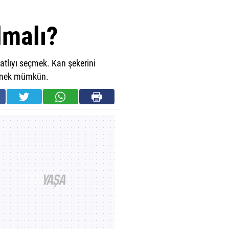
olmalı?
tlıyı seçmek. Kan şekerini
irmek mümkün.