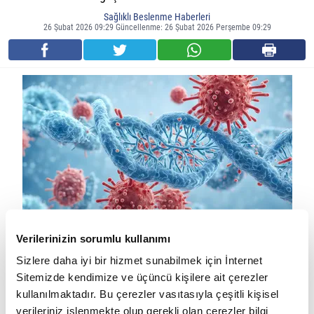
Sağlıklı Beslenme Haberleri
26 Şubat 2026 09:29 Güncellenme: 26 Şubat 2026 Perşembe 09:29
Verilerinizin sorumlu kullanımı
Oruç bağışıklık sistemini etkiler mi?
Sizlere daha iyi bir hizmet sunabilmek için İnternet
Oruç tek başına bağışıklığı düşürmez; ancak yetersiz ve dengesiz
Sitemizde kendimize ve üçüncü kişilere ait çerezler
beslenme, az su tüketimi ve uykusuzluk bağışıklık fonksiyonlarını
kullanılmaktadır. Bu çerezler vasıtasıyla çeşitli kişisel
verileriniz işlenmekte olup gerekli olan çerezler bilgi