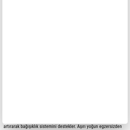
İftar ile sahur arasında en az 2–2,5 litre su içilmelidir. Susuzluk,
hücresel fonksiyonları ve bağışıklık yanıtını olumsuz etkileyebilir.
5. Şeker tüketimini sınırlayın
Aşırı şeker tüketimi bağışıklık hücrelerinin etkinliğini geçici
olarak azaltabilir. İftarda şerbetli tatlı yerine sütlü veya meyve
bazlı seçenekler tercih edilmelidir.
6. Uyku düzenine dikkat edin
Yetersiz uyku, bağışıklık hücrelerinin üretimini azaltır. Sahur
nedeniyle bölünen uyku, gün içinde kısa bir şekerleme ile
dengelenebilir.
7. Hafif egzersiz yapın
İftardan 1–2 saat sonra yapılan hafif yürüyüşler kan dolaşımını
artırarak bağışıklık sistemini destekler. Aşırı yoğun egzersizden