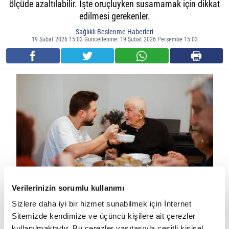
ölçüde azaltılabilir. İşte oruçluyken susamamak için dikkat
edilmesi gerekenler.
Sağlıklı Beslenme Haberleri
19 Şubat 2026 15:03 Güncellenme: 19 Şubat 2026 Perşembe 15:03
Verilerinizin sorumlu kullanımı
Susuzluk yalnızca az su içmekten kaynaklanmaz. Tüketilen
Sizlere daha iyi bir hizmet sunabilmek için İnternet
besinler, tuz oranı, kafein ve gün içindeki aktiviteler de susama
Sitemizde kendimize ve üçüncü kişilere ait çerezler
kullanılmaktadır. Bu çerezler vasıtasıyla çeşitli kişisel
hissini doğrudan etkiler.